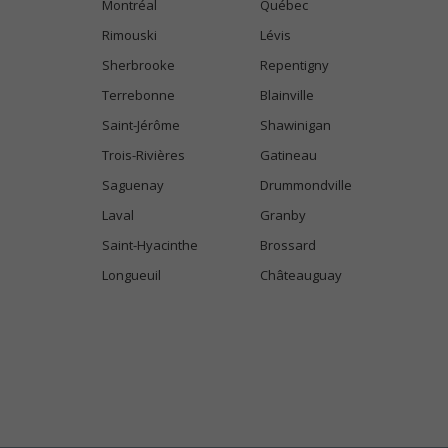
Montréal
Québec
Rimouski
Lévis
Sherbrooke
Repentigny
Terrebonne
Blainville
Saint-Jérôme
Shawinigan
Trois-Rivières
Gatineau
Saguenay
Drummondville
Laval
Granby
Saint-Hyacinthe
Brossard
Longueuil
Châteauguay