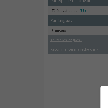
Par type de télétravail :
Télétravail partiel
(55)
Par langue :
Français
Toutes les langues »
Recommencer ma recherche »