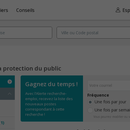
iers
Conseils
Esp
la protection du public
Gagnez du temps !
Avec l’Alerte recherche-
Fréquence
emploi, recevez la liste des
Une fois par jour
nouveaux postes
correspondant à cette
Une fois par sema
recherche !
Vous pourrez modifier ou v
(1)