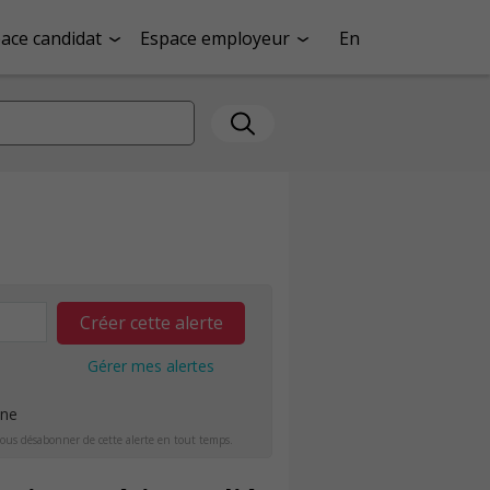
ace candidat
Espace employeur
En
Créer cette alerte
Gérer mes alertes
ine
ous désabonner de cette alerte en tout temps.