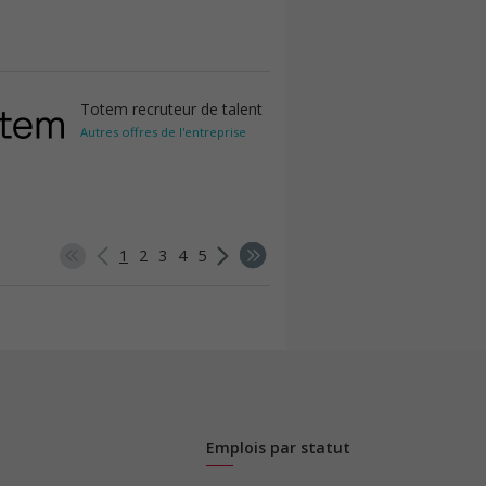
Totem recruteur de talent
Autres offres de l'entreprise
1
2
3
4
5
Emplois par statut