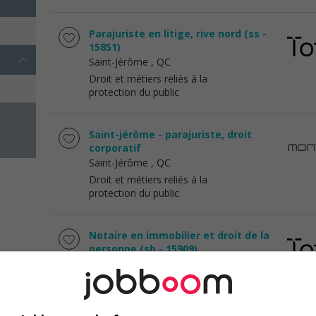
Parajuriste en litige, rive nord (ss -
15851)
Saint-Jérôme
, QC
Droit et métiers reliés à la
protection du public
Saint-jérôme - parajuriste, droit
corporatif
Saint-Jérôme
, QC
Droit et métiers reliés à la
protection du public
Notaire en immobilier et droit de la
personne (sb - 15909)
Joliette
, QC
Droit et métiers reliés à la
protection du public