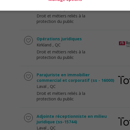
rive-nord
Terrebonne
, QC
Droit et métiers reliés à la
protection du public
Opérations juridiques
Kirkland
, QC
Droit et métiers reliés à la
protection du public
Parajuriste en immobilier
commercial et corporatif (ss - 16000)
Laval
, QC
Droit et métiers reliés à la
protection du public
Adjointe réceptionniste en milieu
juridique (ss-15744)
Laval
, QC