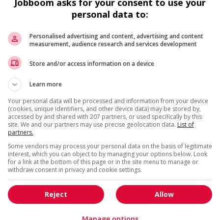
Jobboom asks for your consent to use your
personal data to:
Adjoint / adjointe juridique
Laval
, QC
Droit et métiers reliés à la
Personalised advertising and content, advertising and content
measurement, audience research and services development
protection du public
Store and/or access information on a device
Notaire en immobilier, lanaudière (ss
- 15967)
Learn more
Terrebonne
, QC
Your personal data will be processed and information from your device
Droit et métiers reliés à la
(cookies, unique identifiers, and other device data) may be stored by,
protection du public
accessed by and shared with 207 partners, or used specifically by this
site. We and our partners may use precise geolocation data.
List of
partners.
Technicien juridique en immobilier
Some vendors may process your personal data on the basis of legitimate
interest, which you can object to by managing your options below. Look
(ss - 15976)
for a link at the bottom of this page or in the site menu to manage or
Terrebonne
, QC
withdraw consent in privacy and cookie settings.
Droit et métiers reliés à la
protection du public
Reject
Allow
Technicien juridique en notariat |
Manage options