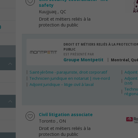
safety
Kuujjuaq
, QC
Droit et métiers reliés à la
protection du public
)
DROIT ET MÉTIERS RELIÉS À LA PROTECTIO
PUBLIC
EST PRÉSENTÉ PAR
Groupe Montpetit
Montréal, Qu
Saint-jérôme - parajuriste, droit corporatif
Adjoint
Technicien juridique en notariat | rive-nord
Adjoint
(sst)
Adjoint juridique – litige civil à laval
Technic
régiona
Civil litigation associate
Toronto
, ON
Droit et métiers reliés à la
protection du public