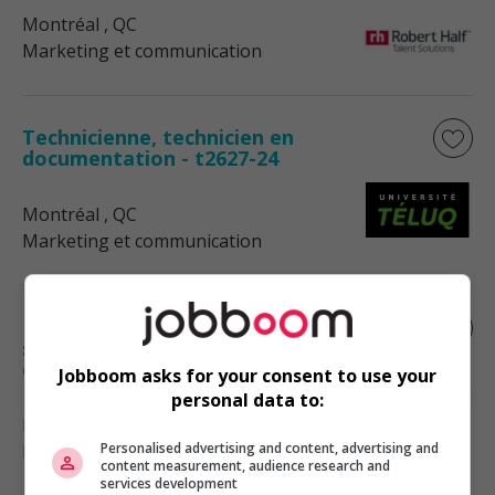
Montréal
, QC
Marketing et communication
Technicienne, technicien en
documentation - t2627-24
Montréal
, QC
Marketing et communication
Directeur(trice) de catégorie et
stratégie de mise en marché / director,
category and...
Jobboom asks for your consent to use your
personal data to:
Montréal
, QC
Personalised advertising and content, advertising and
Marketing et communication
content measurement, audience research and
services development