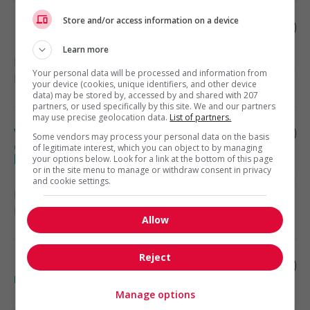
Store and/or access information on a device
Directeur(trice) en marketing
Learn more
Montréal
, QC
Your personal data will be processed and information from
Marketing et communication
your device (cookies, unique identifiers, and other device
data) may be stored by, accessed by and shared with 207
partners, or used specifically by this site. We and our partners
may use precise geolocation data.
List of partners.
Vice-présidente, croissance et marketing
Some vendors may process your personal data on the basis
de marque / vice-president, growth &
of legitimate interest, which you can object to by managing
brand marketing
your options below. Look for a link at the bottom of this page
or in the site menu to manage or withdraw consent in privacy
and cookie settings.
Montréal
, QC
Marketing et communication
Allow
Reject
Directeur du marketing de détail / retail
marketing director
Manage options