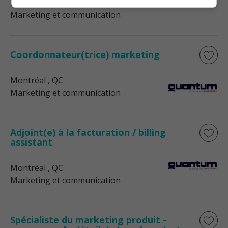
Montréal
, QC
Marketing et communication
Coordonnateur(trice) marketing
Montréal
, QC
Marketing et communication
Adjoint(e) à la facturation / billing
assistant
Montréal
, QC
Marketing et communication
Spécialiste du marketing produit -