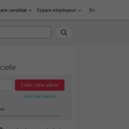
ace candidat
Espace employeur
En
cielle
Créer cette alerte
Gérer mes alertes
ine
ous désabonner de cette alerte en tout temps.