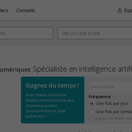
iers
Conseils
Esp
Spécialiste en intelligence artifi
numériques
Gagnez du temps !
Avec l’Alerte recherche-
Fréquence
emploi, recevez la liste des
Une fois par jour
nouveaux postes
correspondant à cette
Une fois par sema
recherche !
Vous pourrez modifier ou v