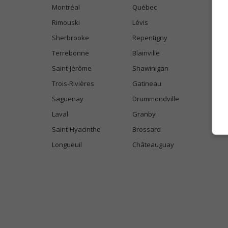
Montréal
Québec
Rimouski
Lévis
Sherbrooke
Repentigny
Terrebonne
Blainville
Saint-Jérôme
Shawinigan
Trois-Rivières
Gatineau
Saguenay
Drummondville
Laval
Granby
Saint-Hyacinthe
Brossard
Longueuil
Châteauguay