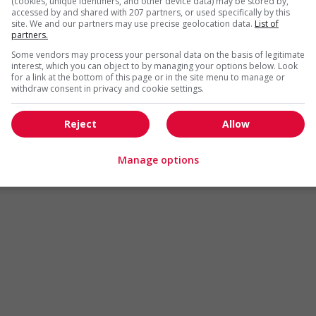
(cookies, unique identifiers, and other device data) may be stored by,
Arts et métiers de la mode
Automobile et transport
accessed by and shared with 207 partners, or used specifically by this
site. We and our partners may use precise geolocation data.
List of
Commerce / Offres de serv
partners.
Cadres supérieurs
diverses
Some vendors may process your personal data on the basis of legitimate
Comptabilité / Assurance
Construction / Manutention
interest, which you can object to by managing your options below. Look
for a link at the bottom of this page or in the site menu to manage or
Droit
Ingénierie / Sciences
withdraw consent in privacy and cookie settings.
Marketing / Communication
Ressources humaines
Reject
Allow
Tourisme / Hôtellerie
Santé
Services sociaux
Soutien administratif
Manage options
Technologies / médias numériques
Vente / Service à la clientèl