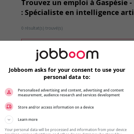
Trouvez un emploi à Gaspésie - 
: Spécialiste en intelligence arti
0 résultat(s) trouvé(s)
Désolé, cette recherche n'a produit aucun résult
Veuillez faire une nouvelle recherche.
Vous pouvez en tout temps utiliser nos outils 
ou chercher un poste selon votre profil d'inté
Jobboom asks for your consent to use your
inscrivant
comme membre Jobboom.
personal data to:
Personalised advertising and content, advertising and content
measurement, audience research and services development
Store and/or access information on a device
Learn more
Emplois par secteur
Your personal data will be processed and information from your device