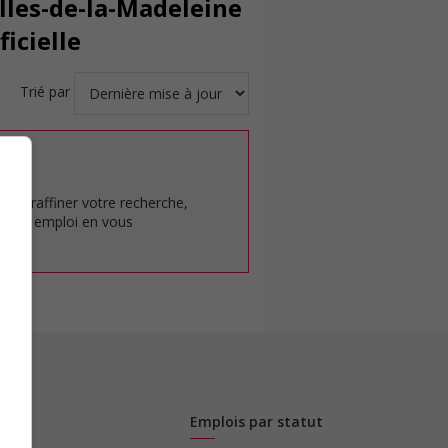
Îles-de-la-Madeleine
ficielle
Trié par
at.
pour raffiner votre recherche,
rêt en emploi en vous
Emplois par statut