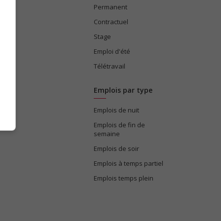
Permanent
ices
Contractuel
Stage
Emploi d'été
Télétravail
Emplois par type
Emplois de nuit
e
Emplois de fin de
semaine
Emplois de soir
Emplois à temps partiel
Emplois temps plein