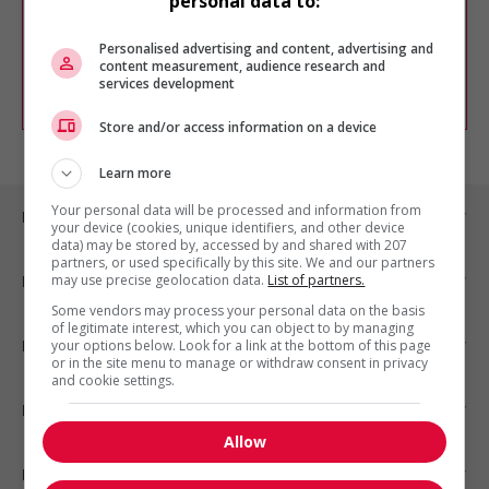
personal data to:
Vous pouvez en tout temps utiliser nos
outils pour raffiner votre recherche, ou
chercher un poste selon votre profil
Personalised advertising and content, advertising and
d'intérêt en emploi en vous
inscrivant
content measurement, audience research and
services development
comme membre Jobboom.
Store and/or access information on a device
Learn more
Your personal data will be processed and information from
Emplois par ville
your device (cookies, unique identifiers, and other device
data) may be stored by, accessed by and shared with 207
partners, or used specifically by this site. We and our partners
may use precise geolocation data.
List of partners.
Emplois par secteur
Some vendors may process your personal data on the basis
of legitimate interest, which you can object to by managing
Emplois par statut
your options below. Look for a link at the bottom of this page
or in the site menu to manage or withdraw consent in privacy
and cookie settings.
Emplois par type
Allow
Nos suggestions