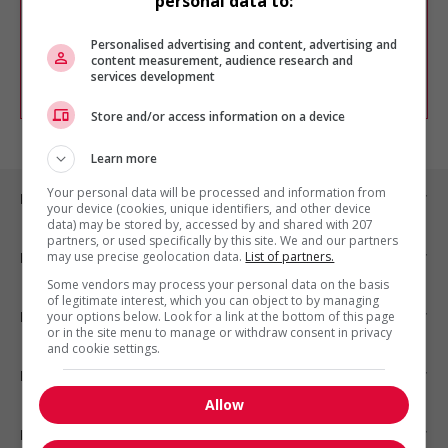
personal data to:
Vous pouvez en tout temps utiliser nos
outils pour raffiner votre recherche, ou
chercher un poste selon votre profil
Personalised advertising and content, advertising and
d'intérêt en emploi en vous
inscrivant
content measurement, audience research and
services development
comme membre Jobboom.
Store and/or access information on a device
Learn more
Your personal data will be processed and information from
Emplois par ville
your device (cookies, unique identifiers, and other device
data) may be stored by, accessed by and shared with 207
partners, or used specifically by this site. We and our partners
may use precise geolocation data.
List of partners.
Emplois par secteur
Some vendors may process your personal data on the basis
of legitimate interest, which you can object to by managing
Emplois par statut
your options below. Look for a link at the bottom of this page
or in the site menu to manage or withdraw consent in privacy
and cookie settings.
Emplois par type
Allow
Nos suggestions