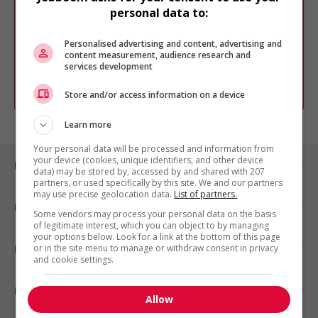
Veuillez faire une nouvelle recherche.
personal data to:
Vous pouvez en tout temps utiliser nos
outils pour raffiner votre recherche, ou
Personalised advertising and content, advertising and
chercher un poste selon votre profil
content measurement, audience research and
d'intérêt en emploi en vous
inscrivant
services development
comme membre Jobboom.
Store and/or access information on a device
Learn more
Your personal data will be processed and information from
your device (cookies, unique identifiers, and other device
Emplois par ville
data) may be stored by, accessed by and shared with 207
partners, or used specifically by this site. We and our partners
may use precise geolocation data.
List of partners.
Emplois par secteur
Some vendors may process your personal data on the basis
of legitimate interest, which you can object to by managing
your options below. Look for a link at the bottom of this page
or in the site menu to manage or withdraw consent in privacy
Emplois par statut
and cookie settings.
Emplois par type
Allow