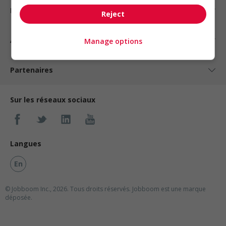
Nos suggestions
Reject
À propos
Manage options
Partenaires
Sur les réseaux sociaux
Langues
En
© Jobboom Inc., 2026. Tous droits réservés.
Jobboom est une marque
déposée.