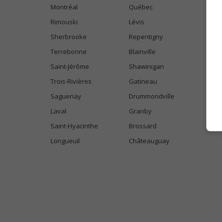
Montréal
Québec
Rimouski
Lévis
Sherbrooke
Repentigny
Terrebonne
Blainville
Saint-Jérôme
Shawinigan
Trois-Rivières
Gatineau
Saguenay
Drummondville
Laval
Granby
Saint-Hyacinthe
Brossard
Longueuil
Châteauguay