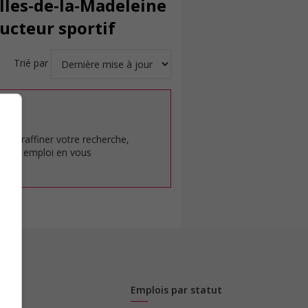
Îles-de-la-Madeleine
ructeur sportif
Trié par
at.
pour raffiner votre recherche,
rêt en emploi en vous
Emplois par statut