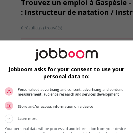
Trouvez un emploi à Gaspésie - 
: Instructeur de natation / Inst
0 résultat(s) trouvé(s)
Désolé, cette recherche n'a produit aucun résult
Veuillez faire une nouvelle recherche.
Vous pouvez en tout temps utiliser nos outils 
ou chercher un poste selon votre profil d'inté
Jobboom asks for your consent to use your
inscrivant
comme membre Jobboom.
personal data to:
Personalised advertising and content, advertising and content
measurement, audience research and services development
Store and/or access information on a device
Learn more
Emplois par secteur
Your personal data will be processed and information from your device