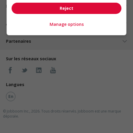
Nos suggestions
Reject
À propos
Manage options
Partenaires
Sur les réseaux sociaux
Langues
En
© Jobboom Inc., 2026. Tous droits réservés.
Jobboom est une marque
déposée.