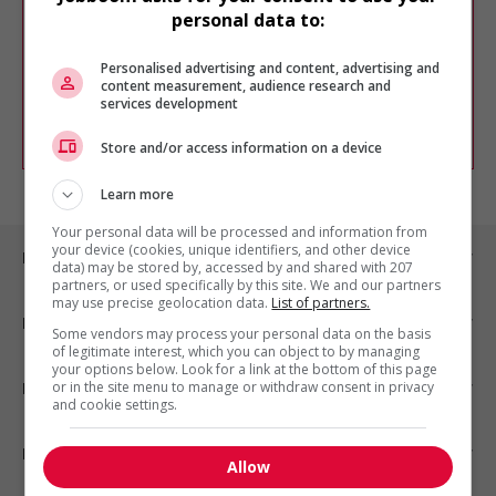
Veuillez faire une nouvelle recherche.
personal data to:
Vous pouvez en tout temps utiliser nos
outils pour raffiner votre recherche, ou
Personalised advertising and content, advertising and
chercher un poste selon votre profil
content measurement, audience research and
d'intérêt en emploi en vous
inscrivant
services development
comme membre Jobboom.
Store and/or access information on a device
Learn more
Your personal data will be processed and information from
your device (cookies, unique identifiers, and other device
Emplois par ville
data) may be stored by, accessed by and shared with 207
partners, or used specifically by this site. We and our partners
may use precise geolocation data.
List of partners.
Emplois par secteur
Some vendors may process your personal data on the basis
of legitimate interest, which you can object to by managing
your options below. Look for a link at the bottom of this page
or in the site menu to manage or withdraw consent in privacy
Emplois par statut
and cookie settings.
Emplois par type
Allow