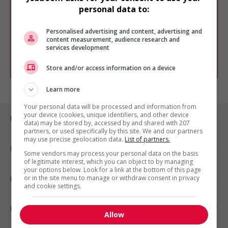
Veuillez faire une nouvelle recherche.
personal data to:
Vous pouvez en tout temps utiliser nos
outils pour raffiner votre recherche, ou
Personalised advertising and content, advertising and
chercher un poste selon votre profil
content measurement, audience research and
d'intérêt en emploi en vous
inscrivant
services development
comme membre Jobboom.
Store and/or access information on a device
Learn more
Your personal data will be processed and information from
your device (cookies, unique identifiers, and other device
Emplois par ville
data) may be stored by, accessed by and shared with 207
partners, or used specifically by this site. We and our partners
may use precise geolocation data.
List of partners.
Emplois par secteur
Some vendors may process your personal data on the basis
of legitimate interest, which you can object to by managing
your options below. Look for a link at the bottom of this page
or in the site menu to manage or withdraw consent in privacy
Emplois par statut
and cookie settings.
Emplois par type
Allow