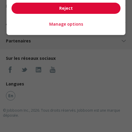
Nos suggestions
Reject
À propos
Manage options
Partenaires
Sur les réseaux sociaux
Langues
En
© Jobboom Inc., 2026. Tous droits réservés.
Jobboom est une marque
déposée.