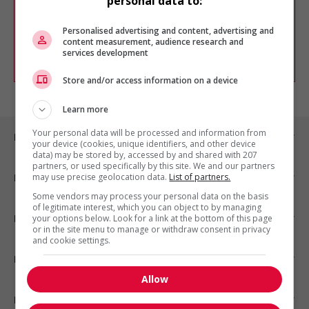
personal data to:
Vous pouvez en tout temps utiliser nos
outils pour raffiner votre recherche, ou
chercher un poste selon votre profil
Personalised advertising and content, advertising and
d'intérêt en emploi en vous
inscrivant
content measurement, audience research and
services development
comme membre Jobboom.
Store and/or access information on a device
Learn more
Your personal data will be processed and information from
Emplois par ville
your device (cookies, unique identifiers, and other device
data) may be stored by, accessed by and shared with 207
partners, or used specifically by this site. We and our partners
may use precise geolocation data.
List of partners.
Emplois par secteur
Some vendors may process your personal data on the basis
of legitimate interest, which you can object to by managing
Emplois par statut
your options below. Look for a link at the bottom of this page
or in the site menu to manage or withdraw consent in privacy
and cookie settings.
Emplois par type
Allow
Nos suggestions