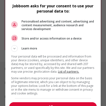
Jobboom asks for your consent to use your
Désolé, cette recherche n'a produit aucun
résultat.
personal data to:
Veuillez faire une nouvelle recherche.
Personalised advertising and content, advertising and
Vous pouvez en tout temps utiliser nos
content measurement, audience research and
outils pour raffiner votre recherche, ou
services development
chercher un poste selon votre profil
d'intérêt en emploi en vous
inscrivant
Store and/or access information on a device
comme membre Jobboom.
Learn more
Your personal data will be processed and information from
your device (cookies, unique identifiers, and other device
data) may be stored by, accessed by and shared with 207
partners, or used specifically by this site. We and our partners
Emplois par ville
may use precise geolocation data.
List of partners.
Some vendors may process your personal data on the basis
of legitimate interest, which you can object to by managing
Emplois par secteur
your options below. Look for a link at the bottom of this page
or in the site menu to manage or withdraw consent in privacy
and cookie settings.
Emplois par statut