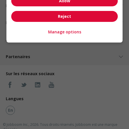
Allow
Emplois par type
Reject
Nos suggestions
Manage options
À propos
Partenaires
Sur les réseaux sociaux
Langues
En
© Jobboom Inc., 2026. Tous droits réservés.
Jobboom est une marque