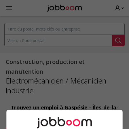
Construction, production et
manutention
Électromécanicien / Mécanicien
industriel
Trouvez un emploi à Gaspésie - Îles-de-la-
Madeleine : Électromécanicien / Mécanicien
industriel