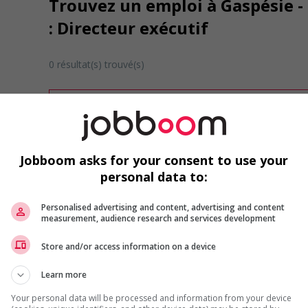
Trouvez un emploi à Gaspésie - 
: Directeur exécutif
0 résultat(s) trouvé(s)
Désolé, cette recherche n'a produit aucun résult
Veuillez faire une nouvelle recherche.
Vous pouvez en tout temps utiliser nos outils 
ou chercher un poste selon votre profil d'inté
Jobboom asks for your consent to use your
inscrivant
comme membre Jobboom.
personal data to:
Personalised advertising and content, advertising and content
measurement, audience research and services development
Store and/or access information on a device
Learn more
Emplois par secteur
Your personal data will be processed and information from your device