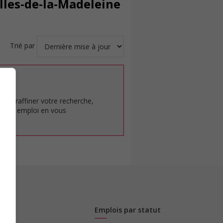
Îles-de-la-Madeleine
Trié par
at.
pour raffiner votre recherche,
rêt en emploi en vous
Emplois par statut