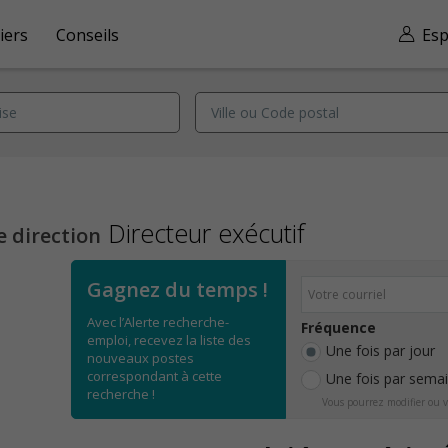
iers
Conseils
Esp
Directeur exécutif
e direction
Gagnez du temps !
Avec l’Alerte recherche-
Fréquence
emploi, recevez la liste des
Une fois par jour
nouveaux postes
correspondant à cette
Une fois par sema
recherche !
Vous pourrez modifier ou v