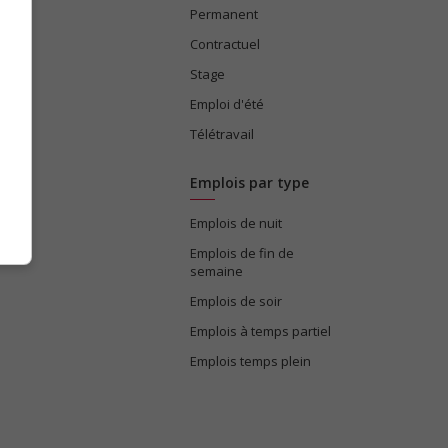
Permanent
ices
Contractuel
Stage
Emploi d'été
Télétravail
Emplois par type
Emplois de nuit
e
Emplois de fin de
semaine
Emplois de soir
Emplois à temps partiel
Emplois temps plein