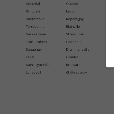
Montréal
Québec
Rimouski
Lévis
Sherbrooke
Repentigny
Terrebonne
Blainville
Saint-Jérôme
Shawinigan
Trois-Rivières
Gatineau
Saguenay
Drummondville
Laval
Granby
Saint-Hyacinthe
Brossard
Longueuil
Châteauguay