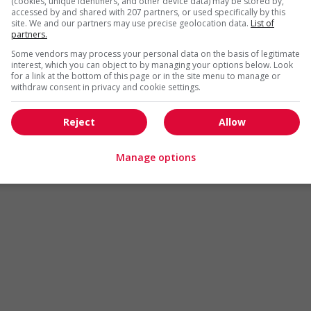
(cookies, unique identifiers, and other device data) may be stored by,
Arts et métiers de la mode
Automobile et transport
accessed by and shared with 207 partners, or used specifically by this
site. We and our partners may use precise geolocation data.
List of
Commerce / Offres de serv
partners.
Cadres supérieurs
diverses
Some vendors may process your personal data on the basis of legitimate
Comptabilité / Assurance
Construction / Manutention
interest, which you can object to by managing your options below. Look
for a link at the bottom of this page or in the site menu to manage or
Droit
Ingénierie / Sciences
withdraw consent in privacy and cookie settings.
Marketing / Communication
Ressources humaines
Reject
Allow
Tourisme / Hôtellerie
Santé
Services sociaux
Soutien administratif
Manage options
Technologies / médias numériques
Vente / Service à la clientèl