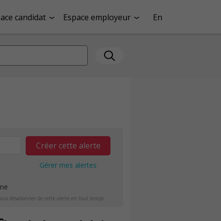
ace candidat
Espace employeur
En
Créer cette alerte
Gérer mes alertes
ine
ous désabonner de cette alerte en tout temps.