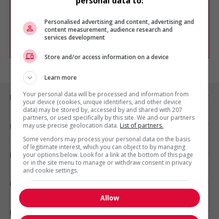
personal data to:
Vous pouvez en tout temps utiliser nos
outils pour raffiner votre recherche, ou
chercher un poste selon votre profil
Personalised advertising and content, advertising and
d'intérêt en emploi en vous
inscrivant
content measurement, audience research and
services development
comme membre Jobboom.
Store and/or access information on a device
Learn more
Your personal data will be processed and information from
Emplois par ville
your device (cookies, unique identifiers, and other device
data) may be stored by, accessed by and shared with 207
partners, or used specifically by this site. We and our partners
may use precise geolocation data.
List of partners.
Emplois par secteur
Some vendors may process your personal data on the basis
of legitimate interest, which you can object to by managing
Emplois par statut
your options below. Look for a link at the bottom of this page
or in the site menu to manage or withdraw consent in privacy
and cookie settings.
Emplois par type
Allow
Nos suggestions