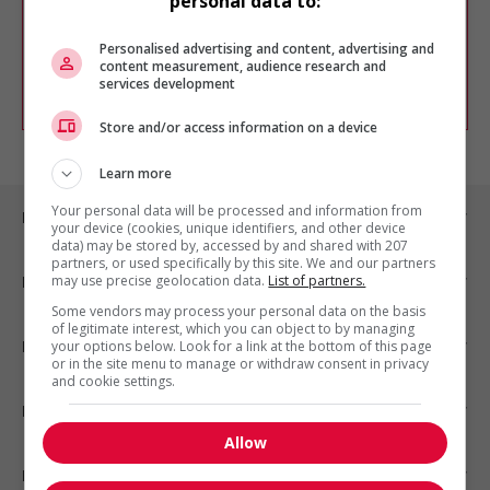
personal data to:
Vous pouvez en tout temps utiliser nos
outils pour raffiner votre recherche, ou
chercher un poste selon votre profil
Personalised advertising and content, advertising and
d'intérêt en emploi en vous
inscrivant
content measurement, audience research and
services development
comme membre Jobboom.
Store and/or access information on a device
Learn more
Your personal data will be processed and information from
Emplois par ville
your device (cookies, unique identifiers, and other device
data) may be stored by, accessed by and shared with 207
partners, or used specifically by this site. We and our partners
may use precise geolocation data.
List of partners.
Emplois par secteur
Some vendors may process your personal data on the basis
of legitimate interest, which you can object to by managing
Emplois par statut
your options below. Look for a link at the bottom of this page
or in the site menu to manage or withdraw consent in privacy
and cookie settings.
Emplois par type
Allow
Nos suggestions