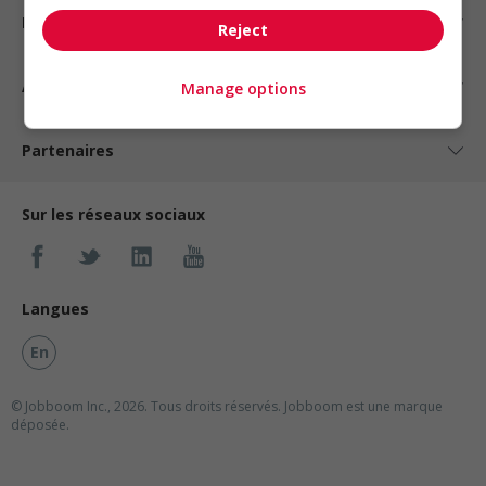
Nos suggestions
Reject
À propos
Manage options
Partenaires
Sur les réseaux sociaux
Langues
En
© Jobboom Inc., 2026. Tous droits réservés.
Jobboom est une marque
déposée.