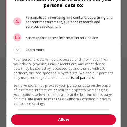
Veuillez faire une nouvelle recherche.
personal data to:
Vous pouvez en tout temps utiliser nos
outils pour raffiner votre recherche, ou
Personalised advertising and content, advertising and
chercher un poste selon votre profil
content measurement, audience research and
d'intérêt en emploi en vous
inscrivant
services development
comme membre Jobboom.
Store and/or access information on a device
Learn more
Your personal data will be processed and information from
your device (cookies, unique identifiers, and other device
Emplois par ville
data) may be stored by, accessed by and shared with 207
partners, or used specifically by this site. We and our partners
may use precise geolocation data.
List of partners.
Emplois par secteur
Some vendors may process your personal data on the basis
of legitimate interest, which you can object to by managing
your options below. Look for a link at the bottom of this page
or in the site menu to manage or withdraw consent in privacy
Emplois par statut
and cookie settings.
Emplois par type
Allow