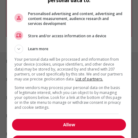
personal data to:
Vous pouvez en tout temps utiliser nos
outils pour raffiner votre recherche, ou
chercher un poste selon votre profil
Personalised advertising and content, advertising and
d'intérêt en emploi en vous
inscrivant
content measurement, audience research and
services development
comme membre Jobboom.
Store and/or access information on a device
Learn more
Your personal data will be processed and information from
Emplois par ville
your device (cookies, unique identifiers, and other device
data) may be stored by, accessed by and shared with 207
partners, or used specifically by this site. We and our partners
may use precise geolocation data.
List of partners.
Emplois par secteur
Some vendors may process your personal data on the basis
of legitimate interest, which you can object to by managing
Emplois par statut
your options below. Look for a link at the bottom of this page
or in the site menu to manage or withdraw consent in privacy
and cookie settings.
Emplois par type
Allow
Nos suggestions