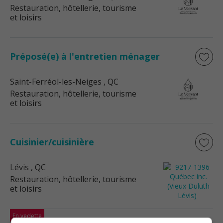
Restauration, hôtellerie, tourisme
et loisirs
Préposé(e) à l'entretien ménager
Saint-Ferréol-les-Neiges
, QC
Restauration, hôtellerie, tourisme
et loisirs
Cuisinier/cuisinière
Lévis
, QC
Restauration, hôtellerie, tourisme
et loisirs
En vedette