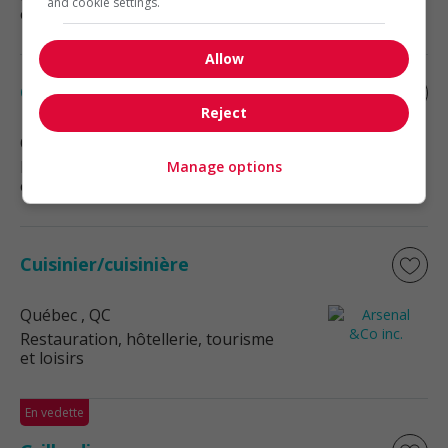
and cookie settings.
et loisirs
Allow
Cuisinier/cuisinière
Reject
Québec
, QC
Restauration, hôtellerie, tourisme
Manage options
et loisirs
Cuisinier/cuisinière
Québec
, QC
Restauration, hôtellerie, tourisme
et loisirs
En vedette