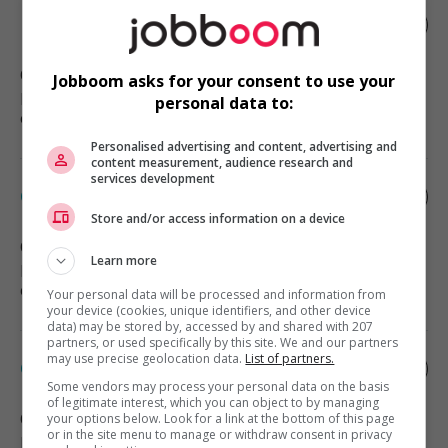
Patissier
Québec
, QC
Jobboom asks for your consent to use your
Restauration, hôtellerie, tourisme
personal data to:
et loisirs
Personalised advertising and content, advertising and
content measurement, audience research and
services development
Cuisinier/cuisinière
Store and/or access information on a device
Québec
, QC
Learn more
Restauration, hôtellerie, tourisme
et loisirs
Your personal data will be processed and information from
your device (cookies, unique identifiers, and other device
data) may be stored by, accessed by and shared with 207
partners, or used specifically by this site. We and our partners
may use precise geolocation data.
List of partners.
Cuisinier/cuisinière
Some vendors may process your personal data on the basis
of legitimate interest, which you can object to by managing
Québec
, QC
your options below. Look for a link at the bottom of this page
or in the site menu to manage or withdraw consent in privacy
Restauration, hôtellerie, tourisme