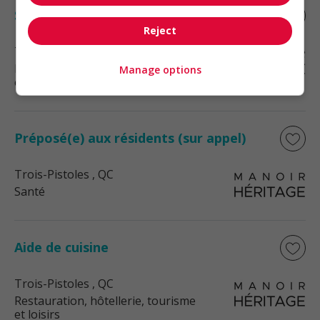
Service en salle à manger
Reject
Trois-Pistoles
, QC
Restauration, hôtellerie, tourisme
Manage options
et loisirs
Préposé(e) aux résidents (sur appel)
Trois-Pistoles
, QC
Santé
Aide de cuisine
Trois-Pistoles
, QC
Restauration, hôtellerie, tourisme
et loisirs