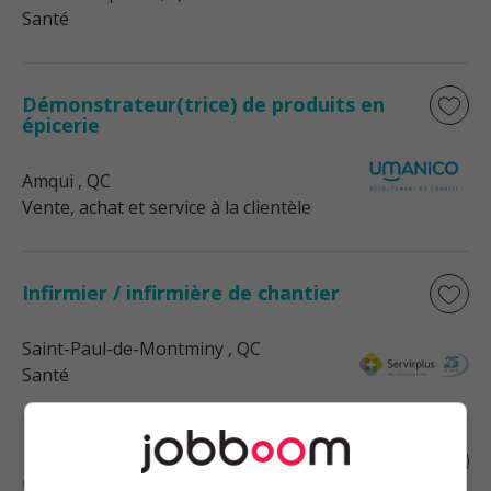
Santé
Démonstrateur(trice) de produits en
épicerie
Amqui
, QC
Vente, achat et service à la clientèle
Infirmier / infirmière de chantier
Saint-Paul-de-Montminy
, QC
Santé
Démonstrateur(trice) de produits en
épicerie