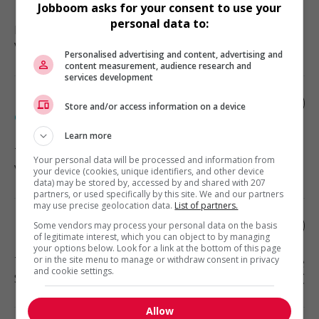
Jobboom asks for your consent to use your
personal data to:
Lac-Etchemin
, QC
Vente, achat et service à la clientèle
Personalised advertising and content, advertising and
content measurement, audience research and
services development
Démonstrateur(trice) de produits en
Store and/or access information on a device
épicerie
Learn more
Trois-Pistoles
, QC
Your personal data will be processed and information from
Vente, achat et service à la clientèle
your device (cookies, unique identifiers, and other device
data) may be stored by, accessed by and shared with 207
partners, or used specifically by this site. We and our partners
may use precise geolocation data.
List of partners.
Préposé aux résidents
Some vendors may process your personal data on the basis
of legitimate interest, which you can object to by managing
your options below. Look for a link at the bottom of this page
Trois-Pistoles
or in the site menu to manage or withdraw consent in privacy
, QC
and cookie settings.
Santé
Allow