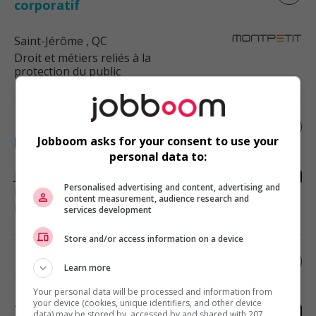
corporatif
Saint-Jérôme
, QC
Droit et métiers reliés à la
protection du public
Notaire en immobilier et droit de la
personne (sb - 15909)
Jobboom asks for your consent to use your
personal data to:
Joliette
, QC
Personalised advertising and content, advertising and
Droit et métiers reliés à la
content measurement, audience research and
protection du public
services development
Store and/or access information on a device
Notaire en immobilier, lanaudière (ss -
Learn more
15967)
Your personal data will be processed and information from
your device (cookies, unique identifiers, and other device
Terrebonne
, QC
data) may be stored by, accessed by and shared with 207