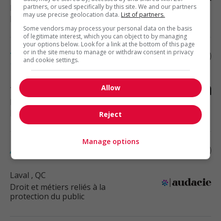
Droit et métiers reliés à la
partners, or used specifically by this site. We and our partners
may use precise geolocation data.
List of partners.
protection du public
Some vendors may process your personal data on the basis
of legitimate interest, which you can object to by managing
your options below. Look for a link at the bottom of this page
or in the site menu to manage or withdraw consent in privacy
Technicien juridique en immobilier (ss -
and cookie settings.
15976)
Allow
Terrebonne
, QC
Droit et métiers reliés à la
protection du public
Reject
Manage options
Adjoint / adjointe juridique
Laval
, QC
Droit et métiers reliés à la
protection du public