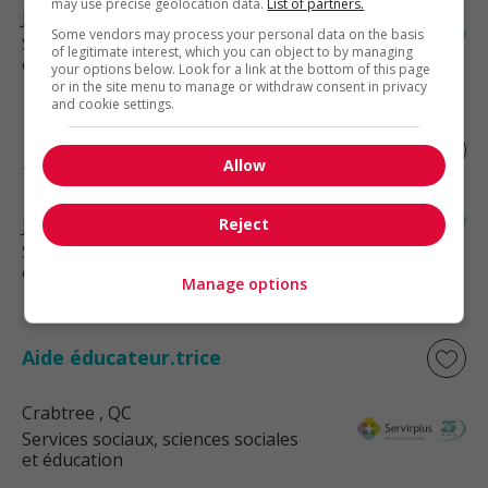
may use precise geolocation data.
List of partners.
Joliette
, QC
Some vendors may process your personal data on the basis
Services sociaux, sciences sociales
of legitimate interest, which you can object to by managing
et éducation
your options below. Look for a link at the bottom of this page
or in the site menu to manage or withdraw consent in privacy
and cookie settings.
Éducateur.trice / remplacement long
Allow
terme, joliette
Joliette
, QC
Reject
Services sociaux, sciences sociales
et éducation
Manage options
Aide éducateur.trice
Crabtree
, QC
Services sociaux, sciences sociales
et éducation