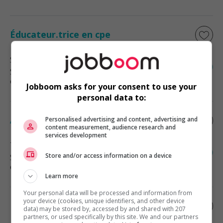
Éducateur.trice en cpe
Saint-Jérôme
, QC
Services sociaux, sciences sociales
et éducation
Jobboom asks for your consent to use your
personal data to:
Aide-éducateur.trice
Personalised advertising and content, advertising and
content measurement, audience research and
services development
Terrebonne
, QC
Store and/or access information on a device
Services sociaux, sciences sociales
et éducation
Learn more
Your personal data will be processed and information from
your device (cookies, unique identifiers, and other device
Éducateur lanaudière
data) may be stored by, accessed by and shared with 207
partners, or used specifically by this site. We and our partners