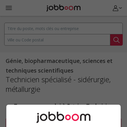
Génie, biopharmaceutique, sciences et
techniques scientifiques
Technicien spécialisé - sidérurgie,
métallurgie
Trouvez un emploi à Estrie : Technicien
spécialisé - sidérurgie, métallurgie