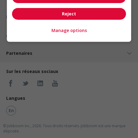
Reject
Nos suggestions
Manage options
À propos
Partenaires
Sur les réseaux sociaux
Langues
En
© Jobboom Inc., 2026. Tous droits réservés.
Jobboom est une marque
déposée.