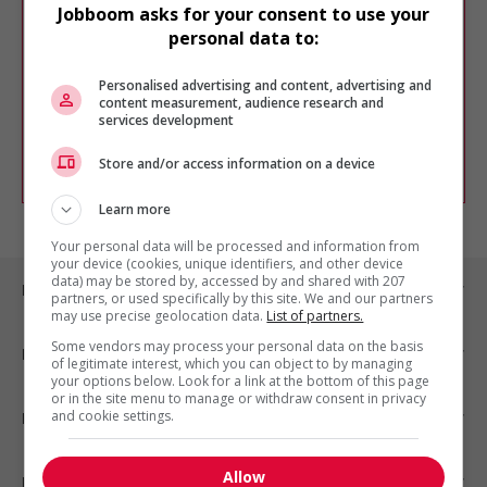
Désolé, cette recherche n'a produit aucun
Jobboom asks for your consent to use your
résultat.
personal data to:
Veuillez faire une nouvelle recherche.
Vous pouvez en tout temps utiliser nos
Personalised advertising and content, advertising and
outils pour raffiner votre recherche, ou
content measurement, audience research and
chercher un poste selon votre profil
services development
d'intérêt en emploi en vous
inscrivant
comme membre Jobboom.
Store and/or access information on a device
Learn more
Your personal data will be processed and information from
your device (cookies, unique identifiers, and other device
data) may be stored by, accessed by and shared with 207
Emplois par ville
partners, or used specifically by this site. We and our partners
may use precise geolocation data.
List of partners.
Some vendors may process your personal data on the basis
Emplois par secteur
of legitimate interest, which you can object to by managing
your options below. Look for a link at the bottom of this page
or in the site menu to manage or withdraw consent in privacy
and cookie settings.
Emplois par statut
Allow
Emplois par type