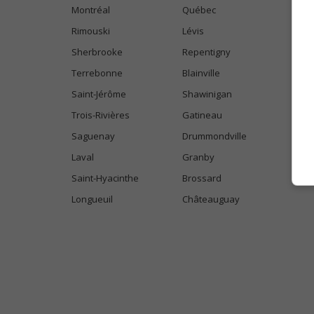
Montréal
Québec
Rimouski
Lévis
Sherbrooke
Repentigny
Terrebonne
Blainville
Saint-Jérôme
Shawinigan
Trois-Rivières
Gatineau
Saguenay
Drummondville
Laval
Granby
Saint-Hyacinthe
Brossard
Longueuil
Châteauguay