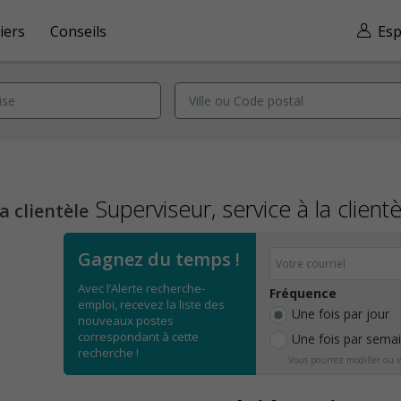
iers
Conseils
Esp
Superviseur, service à la clientè
a clientèle
Gagnez du temps !
Avec l’Alerte recherche-
Fréquence
emploi, recevez la liste des
Une fois par jour
nouveaux postes
correspondant à cette
Une fois par sema
recherche !
Vous pourrez modifier ou v