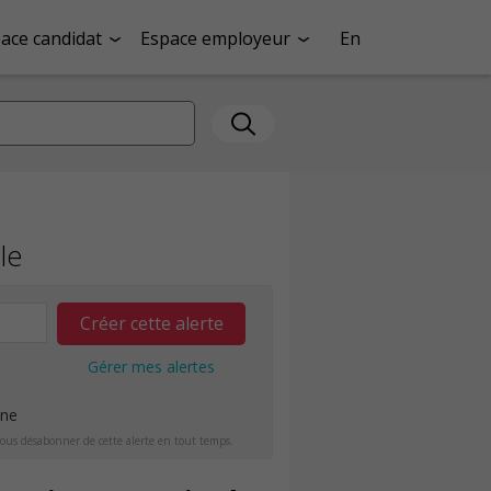
ace candidat
Espace employeur
En
le
Créer cette alerte
Gérer mes alertes
ine
ous désabonner de cette alerte en tout temps.