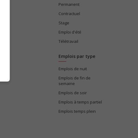
Permanent
ices
Contractuel
Stage
Emploi d'été
Télétravail
Emplois par type
Emplois de nuit
e
Emplois de fin de
semaine
Emplois de soir
Emplois à temps partiel
Emplois temps plein