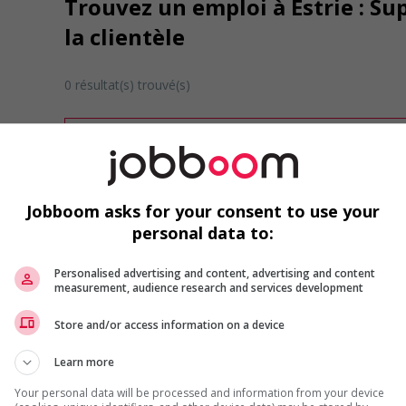
Trouvez un emploi à Estrie : Sup
la clientèle
0 résultat(s) trouvé(s)
Désolé, cette recherche n'a produit aucun résult
Veuillez faire une nouvelle recherche.
Vous pouvez en tout temps utiliser nos outils 
ou chercher un poste selon votre profil d'inté
Jobboom asks for your consent to use your
inscrivant
comme membre Jobboom.
personal data to:
Personalised advertising and content, advertising and content
measurement, audience research and services development
Store and/or access information on a device
Learn more
Emplois par secteur
Your personal data will be processed and information from your device