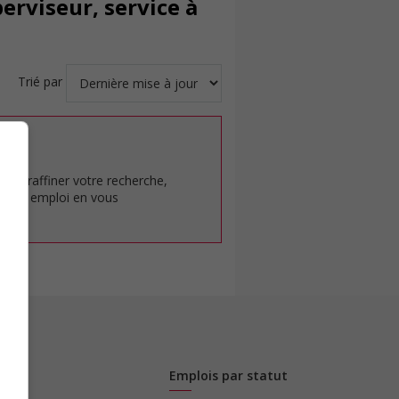
erviseur, service à
Trié par
at.
pour raffiner votre recherche,
rêt en emploi en vous
Emplois par statut