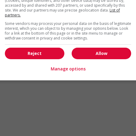
(cookies, unique identifiers, and other device data) may be stored by,
Arts et métiers de la mode
Automobile et transport
accessed by and shared with 207 partners, or used specifically by this
site. We and our partners may use precise geolocation data.
List of
Commerce / Offres de serv
partners.
Cadres supérieurs
diverses
Some vendors may process your personal data on the basis of legitimate
Comptabilité / Assurance
Construction / Manutention
interest, which you can object to by managing your options below. Look
for a link at the bottom of this page or in the site menu to manage or
Droit
Ingénierie / Sciences
withdraw consent in privacy and cookie settings.
Marketing / Communication
Ressources humaines
Reject
Allow
Tourisme / Hôtellerie
Santé
Services sociaux
Soutien administratif
Manage options
Technologies / médias numériques
Vente / Service à la clientèl