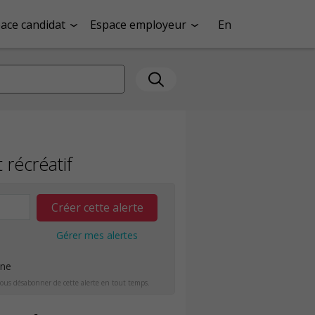
ace candidat
Espace employeur
En
 récréatif
Créer cette alerte
Gérer mes alertes
ine
ous désabonner de cette alerte en tout temps.