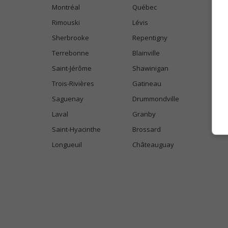
Montréal
Québec
Rimouski
Lévis
Sherbrooke
Repentigny
Terrebonne
Blainville
Saint-Jérôme
Shawinigan
Trois-Rivières
Gatineau
Saguenay
Drummondville
Laval
Granby
Saint-Hyacinthe
Brossard
Longueuil
Châteauguay