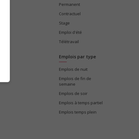
Permanent
ices
Contractuel
Stage
Emploi d'été
Télétravail
Emplois par type
Emplois de nuit
e
Emplois de fin de
semaine
Emplois de soir
Emplois à temps partiel
Emplois temps plein