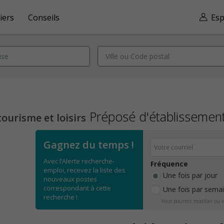
iers
Conseils
Esp
Préposé d'établissement
tourisme et loisirs
Gagnez du temps !
Avec l’Alerte recherche-
Fréquence
emploi, recevez la liste des
Une fois par jour
nouveaux postes
correspondant à cette
Une fois par sema
recherche !
Vous pourrez modifier ou v