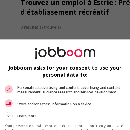
Trouvez un emploi à Estrie : Pr
d'établissement récréatif
0 résultat(s) trouvé(s)
Désolé, cette recherche n'a produit aucun résult
Veuillez faire une nouvelle recherche.
Vous pouvez en tout temps utiliser nos outils 
ou chercher un poste selon votre profil d'inté
Jobboom asks for your consent to use your
inscrivant
comme membre Jobboom.
personal data to:
Personalised advertising and content, advertising and content
measurement, audience research and services development
Store and/or access information on a device
Learn more
Emplois par secteur
Your personal data will be processed and information from your device