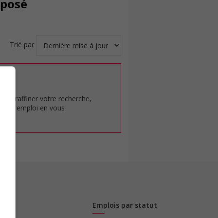
éposé
Trié par
at.
pour raffiner votre recherche,
rêt en emploi en vous
Emplois par statut