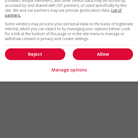
(cookies, unique identifiers, and other device data) may be stored by,
Arts et métiers de la mode
Automobile et transport
accessed by and shared with 207 partners, or used specifically by this
site. We and our partners may use precise geolocation data.
List of
Commerce / Offres de serv
partners.
Cadres supérieurs
diverses
Some vendors may process your personal data on the basis of legitimate
Comptabilité / Assurance
Construction / Manutention
interest, which you can object to by managing your options below. Look
for a link at the bottom of this page or in the site menu to manage or
Droit
Ingénierie / Sciences
withdraw consent in privacy and cookie settings.
Marketing / Communication
Ressources humaines
Reject
Allow
Tourisme / Hôtellerie
Santé
Services sociaux
Soutien administratif
Manage options
Technologies / médias numériques
Vente / Service à la clientèl