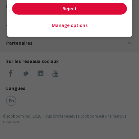
Nos suggestions
Reject
À propos
Manage options
Partenaires
Sur les réseaux sociaux
Langues
En
© Jobboom Inc., 2026. Tous droits réservés.
Jobboom est une marque
déposée.