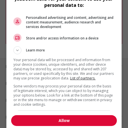
Veuillez faire une nouvelle recherche.
personal data to:
Vous pouvez en tout temps utiliser nos
outils pour raffiner votre recherche, ou
Personalised advertising and content, advertising and
chercher un poste selon votre profil
content measurement, audience research and
d'intérêt en emploi en vous
inscrivant
services development
comme membre Jobboom.
Store and/or access information on a device
Learn more
Your personal data will be processed and information from
your device (cookies, unique identifiers, and other device
Emplois par ville
data) may be stored by, accessed by and shared with 207
partners, or used specifically by this site. We and our partners
may use precise geolocation data.
List of partners.
Emplois par secteur
Some vendors may process your personal data on the basis
of legitimate interest, which you can object to by managing
your options below. Look for a link at the bottom of this page
or in the site menu to manage or withdraw consent in privacy
Emplois par statut
and cookie settings.
Emplois par type
Allow