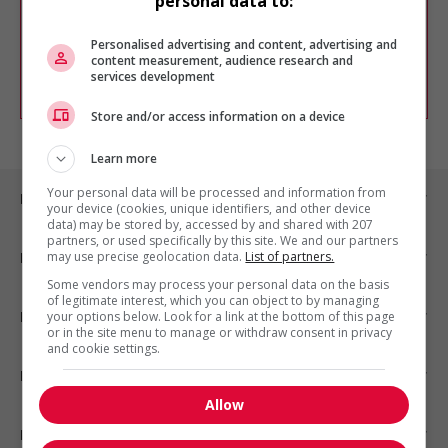
personal data to:
Vous pouvez en tout temps utiliser nos
outils pour raffiner votre recherche, ou
chercher un poste selon votre profil
Personalised advertising and content, advertising and
d'intérêt en emploi en vous
inscrivant
content measurement, audience research and
services development
comme membre Jobboom.
Store and/or access information on a device
Learn more
Your personal data will be processed and information from
Emplois par ville
your device (cookies, unique identifiers, and other device
data) may be stored by, accessed by and shared with 207
partners, or used specifically by this site. We and our partners
may use precise geolocation data.
List of partners.
Emplois par secteur
Some vendors may process your personal data on the basis
of legitimate interest, which you can object to by managing
Emplois par statut
your options below. Look for a link at the bottom of this page
or in the site menu to manage or withdraw consent in privacy
and cookie settings.
Emplois par type
Allow
Nos suggestions