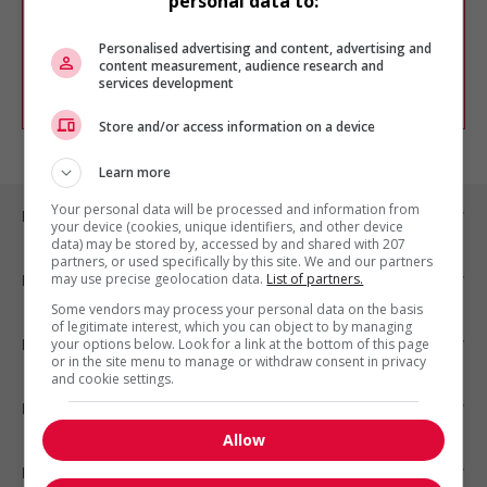
personal data to:
Vous pouvez en tout temps utiliser nos
outils pour raffiner votre recherche, ou
chercher un poste selon votre profil
Personalised advertising and content, advertising and
d'intérêt en emploi en vous
inscrivant
content measurement, audience research and
services development
comme membre Jobboom.
Store and/or access information on a device
Learn more
Your personal data will be processed and information from
Emplois par ville
your device (cookies, unique identifiers, and other device
data) may be stored by, accessed by and shared with 207
partners, or used specifically by this site. We and our partners
may use precise geolocation data.
List of partners.
Emplois par secteur
Some vendors may process your personal data on the basis
of legitimate interest, which you can object to by managing
Emplois par statut
your options below. Look for a link at the bottom of this page
or in the site menu to manage or withdraw consent in privacy
and cookie settings.
Emplois par type
Allow
Nos suggestions