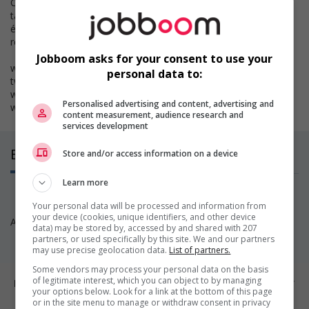
C’est sans contredit l’environnement idéal pour développer ses
talents, au profit de tous. Elle représente un puissant moteur
économique où se conjuguent créativité, plaisir, rêve et
responsabilité sociale.
Jobboom asks for your consent to use your
www.facebook.com/lotoquebec
personal data to:
twitter.com/lotoquebec
www.linkedin.com/company/loto-quebec
Personalised advertising and content, advertising and
www.youtube.com/lotoquebec
content measurement, audience research and
services development
Emplois
Store and/or access information on a device
(0)
Learn more
Your personal data will be processed and information from
your device (cookies, unique identifiers, and other device
Aucun poste disponible pour l’instant. Revenez nous voir!
data) may be stored by, accessed by and shared with 207
partners, or used specifically by this site. We and our partners
may use precise geolocation data.
List of partners.
Some vendors may process your personal data on the basis
of legitimate interest, which you can object to by managing
Emplois par ville
your options below. Look for a link at the bottom of this page
or in the site menu to manage or withdraw consent in privacy