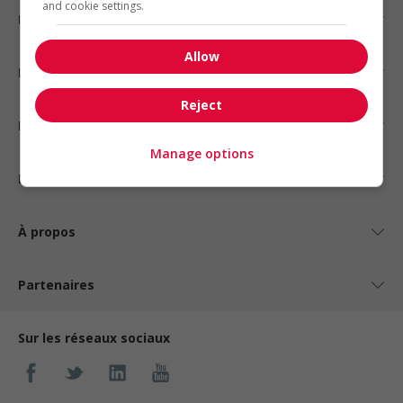
and cookie settings.
Emplois par secteur
Allow
Emplois par statut
Reject
Emplois par type
Manage options
Nos suggestions
À propos
Partenaires
Sur les réseaux sociaux