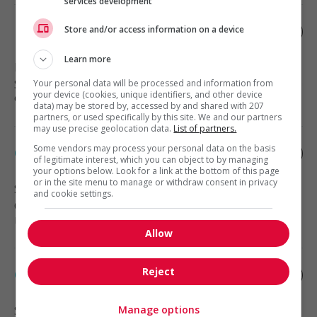
services development
Intervenant psychosocial au cahr
Store and/or access information on a device
Learn more
Montréal
, QC
Services sociaux, sciences sociales
Your personal data will be processed and information from
your device (cookies, unique identifiers, and other device
et éducation
data) may be stored by, accessed by and shared with 207
partners, or used specifically by this site. We and our partners
may use precise geolocation data.
List of partners.
Some vendors may process your personal data on the basis
Opérateur au palettiseur et demeleur
of legitimate interest, which you can object to by managing
your options below. Look for a link at the bottom of this page
or in the site menu to manage or withdraw consent in privacy
Saint-Denis-sur-Richelieu
, QC
and cookie settings.
Construction, production et
manutention
Allow
Reject
Opérateur à la stérilisation de soir
Saint-Denis-sur-Richelieu
, QC
Manage options