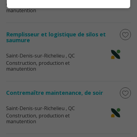
Construction, production et
manutention
Remplisseur et logistique de silos et
saumure
Saint-Denis-sur-Richelieu
, QC
Construction, production et
manutention
Contremaître maintenance, de soir
Saint-Denis-sur-Richelieu
, QC
Construction, production et
manutention