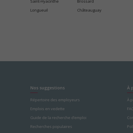
Saint-Hyacinthe
Brossard
Longueuil
Châteauguay
Nos suggestions
À 
Répertoire des employeurs
À 
Emplois en vedette
FA
Guide de la recherche d’emploi
Con
Recherches populaires
Pol