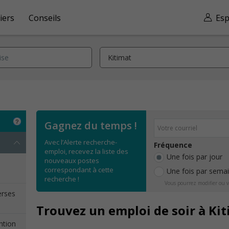
iers
Conseils
Esp
Gagnez du temps !
Avec l’Alerte recherche-
Fréquence
emploi, recevez la liste des
Une fois par jour
nouveaux postes
e
correspondant à cette
Une fois par sema
recherche !
Vous pourrez modifier ou v
erses
Trouvez un emploi de soir à Ki
ention