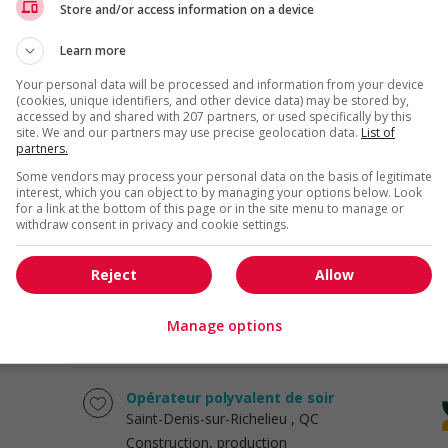
demeleur
Store and/or access information on a device
Saint-Denis-sur-Richelieu
, QC
Learn more
Construction, production
et manutention
Your personal data will be processed and information from your device
(cookies, unique identifiers, and other device data) may be stored by,
accessed by and shared with 207 partners, or used specifically by this
Opérateur à la stérilisation de soir
site. We and our partners may use precise geolocation data.
List of
partners.
Saint-Denis-sur-Richelieu
, QC
Construction, production
Some vendors may process your personal data on the basis of legitimate
interest, which you can object to by managing your options below. Look
et manutention
for a link at the bottom of this page or in the site menu to manage or
withdraw consent in privacy and cookie settings.
Remplisseur et logistique de silos et
saumure
Reject
Allow
Saint-Denis-sur-Richelieu
, QC
Construction, production
Manage options
et manutention
Opérateur polyvalent de soir
Saint-Denis-sur-Richelieu
, QC
Construction, production