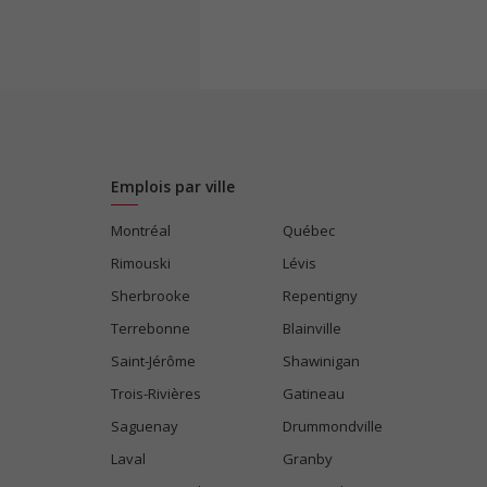
Emplois par ville
Montréal
Québec
Rimouski
Lévis
Sherbrooke
Repentigny
Terrebonne
Blainville
Saint-Jérôme
Shawinigan
Trois-Rivières
Gatineau
Saguenay
Drummondville
Laval
Granby