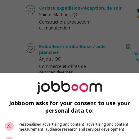
Cariste expédition-réception, de soir
Sainte-Martine
, QC
Construction, production
et manutention
Emballeur / emballeuse / aide
plancher
Anjou
, QC
Commerce et offres de
services diverses
Intervenant psychosocial résidence
jads
Jobboom asks for your consent to use your
Montréal
, QC
personal data to:
Services sociaux, sciences
sociales et éducation
Personalised advertising and content, advertising and content
measurement, audience research and services development
Opérateur au palettiseur et