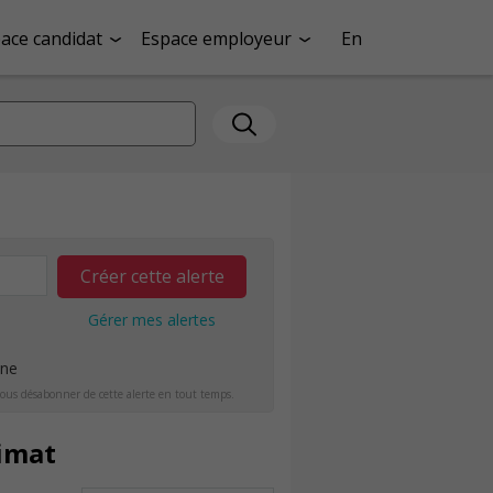
ace candidat
Espace employeur
En
Créer cette alerte
Gérer mes alertes
ine
ous désabonner de cette alerte en tout temps.
timat