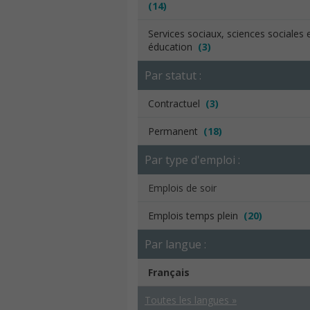
(14)
Services sociaux, sciences sociales 
éducation
(3)
Par statut :
Contractuel
(3)
Permanent
(18)
Par type d'emploi :
Emplois de soir
Emplois temps plein
(20)
Par langue :
Français
Toutes les langues »