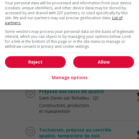
Your personal data will be processed and information from your device
(cookies, unique identifiers, and other device data) may be stored by,
accessed by and shared with 207 partners, or used specifically by this
Électromécanique
site. We and our partners may use precise geolocation data.
List of
Boucherville
, QC
partners.
Construction, production
Some vendors may process your personal data on the basis of legitimate
et manutention
interest, which you can object to by managing your options below. Look
for a link at the bottom of this page or in the site menu to manage or
withdraw consent in privacy and cookie settings.
Cariste/manutentionnaire
Boucherville
, QC
Reject
Allow
Construction, production
et manutention
Manage options
Préposé aux tests de qualité
Saint-Denis-sur-Richelieu
, QC
Construction, production
et manutention
Technicien, préposé au contrôle
qualité, temporaire de nuit