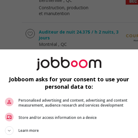
Berthierville
, QC
Construction, production
et manutention
Auditeur de nuit 24.37$ / h 2 nuits, 3
jours
Montréal
, QC
Restauration, hôtellerie,
tourisme et loisirs
Préposé(e) aux bénéficiaires (nuit)
Jobboom asks for your consent to use your
Montréal
, QC
personal data to:
Santé
Personalised advertising and content, advertising and content
measurement, audience research and services development
Poste au programme: relève en
imprimerie
Store and/or access information on a device
Boucherville
, QC
Construction, production
Learn more
et manutention