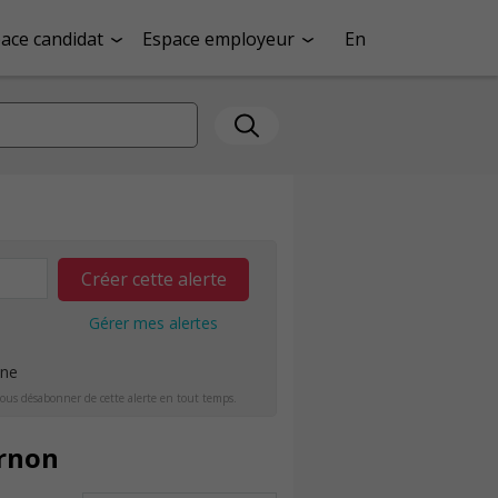
ace candidat
Espace employeur
En
Créer cette alerte
Gérer mes alertes
ine
ous désabonner de cette alerte en tout temps.
ernon