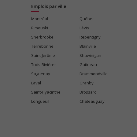
Emplois par ville
Montréal
Québec
Rimouski
Lévis
Sherbrooke
Repentigny
Terrebonne
Blainville
Saint-Jérôme
Shawinigan
Trois-Rivières
Gatineau
Saguenay
Drummondville
Laval
Granby
Saint-Hyacinthe
Brossard
Longueuil
Châteauguay