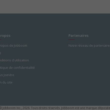
propos
Partenaires
propos de Jobboom
Notre réseau de partenaire
Q
ditions d'utilisation
itique de confidentialité
s Joindre
n du site
© Jobboom Inc., 2026. Tous droits réservés.
Jobboom est une marque déposée