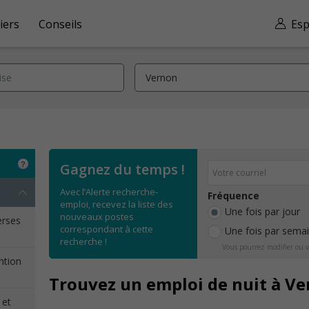
iers
Conseils
Esp
Gagnez du temps !
Avec l’Alerte recherche-
Fréquence
emploi, recevez la liste des
Une fois par jour
nouveaux postes
erses
correspondant à cette
Une fois par sema
recherche !
Vous pourrez modifier ou v
ention
Trouvez un emploi de nuit à V
 et