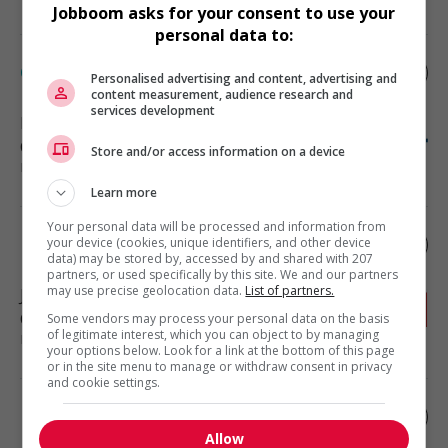
Jobboom asks for your consent to use your
personal data to:
Cariste/manutentionnaire
Personalised advertising and content, advertising and
content measurement, audience research and
services development
Boucherville
, QC
Construction, production et
Store and/or access information on a device
manutention
Learn more
Your personal data will be processed and information from
Électromécanicien
your device (cookies, unique identifiers, and other device
data) may be stored by, accessed by and shared with 207
partners, or used specifically by this site. We and our partners
may use precise geolocation data.
List of partners.
Joliette
, QC
Construction, production et
Some vendors may process your personal data on the basis
of legitimate interest, which you can object to by managing
manutention
your options below. Look for a link at the bottom of this page
or in the site menu to manage or withdraw consent in privacy
and cookie settings.
Électromécanicien.ne industriel.le de nuit
Allow