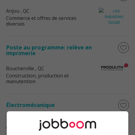
Anjou
, QC
Commerce et offres de services
diverses
Poste au programme: relève en
imprimerie
Boucherville
, QC
Construction, production et
manutention
Électromécanique
Boucherville
, QC
Construction, production et
manutention