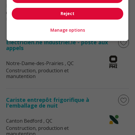
Notre-Dame-des-Prairies
, QC
Construction, production et
Reject
manutention
Manage options
Électricien.ne industriel.le - poste aux
appels
Notre-Dame-des-Prairies
, QC
Construction, production et
manutention
Cariste entrepôt frigorifique à
l'emballage de nuit
Canton Bedford
, QC
Construction, production et
manutention