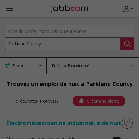
Filtrer
Trié par
Trouvez un emploi de nuit à Parkland County
19résultat(s) trouvé(s)
Créer une alerte
Électromécanicien.ne industriel.le de nuit
Notre-Dame-des-Prairies
, QC