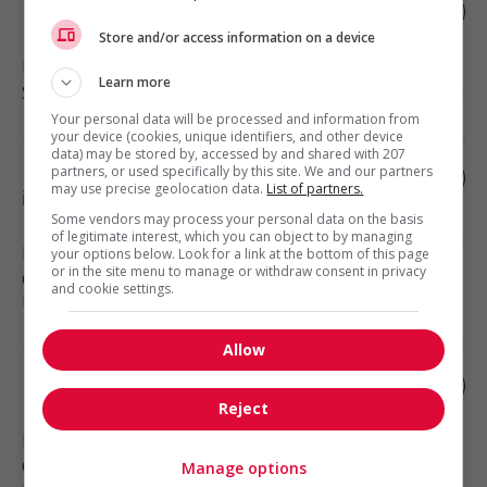
Préposé(e) aux bénéficiaires (nuit)
Store and/or access information on a device
Montréal
, QC
Learn more
Santé
Your personal data will be processed and information from
your device (cookies, unique identifiers, and other device
data) may be stored by, accessed by and shared with 207
partners, or used specifically by this site. We and our partners
Poste au programme: relève en
may use precise geolocation data.
List of partners.
imprimerie
Some vendors may process your personal data on the basis
of legitimate interest, which you can object to by managing
Boucherville
, QC
your options below. Look for a link at the bottom of this page
or in the site menu to manage or withdraw consent in privacy
Construction, production et
and cookie settings.
manutention
Allow
Électromécanique
Reject
Boucherville
, QC
Construction, production et
Manage options