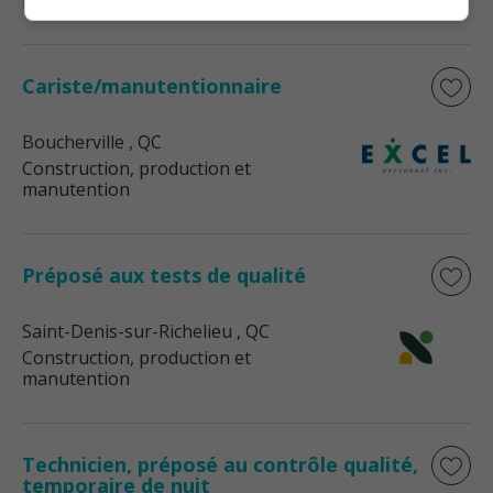
manutention
Cariste/manutentionnaire
Boucherville
, QC
Construction, production et
manutention
Préposé aux tests de qualité
Saint-Denis-sur-Richelieu
, QC
Construction, production et
manutention
Technicien, préposé au contrôle qualité,
temporaire de nuit