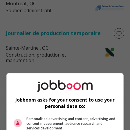
Montréal
, QC
Soutien administratif
Journalier de production temporaire
Sainte-Martine
, QC
Construction, production et
manutention
Auditeur de nuit 24.37$ / h 2 nuits, 3 jours
Montréal
, QC
Jobboom asks for your consent to use your
Restauration, hôtellerie, tourisme
personal data to:
et loisirs
Personalised advertising and content, advertising and
content measurement, audience research and
services development