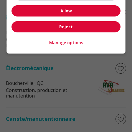
Allow
Poste au programme: relève en
imprimerie
Reject
Boucherville
, QC
Construction, production et
Manage options
manutention
Électromécanique
Boucherville
, QC
Construction, production et
manutention
Cariste/manutentionnaire