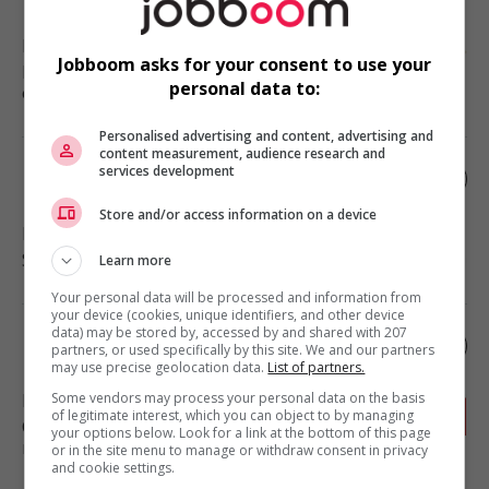
Montréal
, QC
Jobboom asks for your consent to use your
Restauration, hôtellerie, tourisme
personal data to:
et loisirs
Personalised advertising and content, advertising and
content measurement, audience research and
services development
Préposé(e) aux bénéficiaires (nuit)
Store and/or access information on a device
Montréal
, QC
Santé
Learn more
Your personal data will be processed and information from
your device (cookies, unique identifiers, and other device
data) may be stored by, accessed by and shared with 207
Mécanicien industriel
partners, or used specifically by this site. We and our partners
may use precise geolocation data.
List of partners.
Some vendors may process your personal data on the basis
Berthierville
, QC
of legitimate interest, which you can object to by managing
Construction, production et
your options below. Look for a link at the bottom of this page
manutention
or in the site menu to manage or withdraw consent in privacy
and cookie settings.