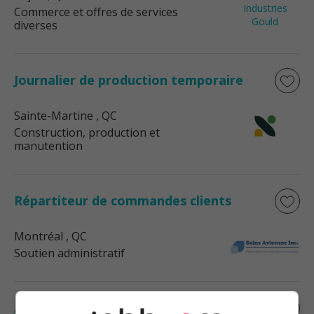
Commerce et offres de services
diverses
Journalier de production temporaire
Sainte-Martine
, QC
Construction, production et
manutention
Répartiteur de commandes clients
Montréal
, QC
Soutien administratif
Auditeur de nuit 24.37$ / h 2 nuits, 3 jours