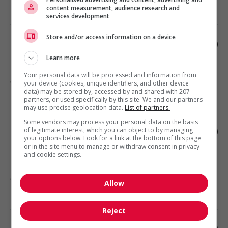
manutention
content measurement, audience research and
services development
Store and/or access information on a device
Électromécanicien.ne industriel.le de nuit
Learn more
Notre-Dame-des-Prairies
, QC
Your personal data will be processed and information from
Construction, production et
your device (cookies, unique identifiers, and other device
manutention
data) may be stored by, accessed by and shared with 207
partners, or used specifically by this site. We and our partners
may use precise geolocation data.
List of partners.
Some vendors may process your personal data on the basis
Électricien.ne industriel.le - poste aux
of legitimate interest, which you can object to by managing
your options below. Look for a link at the bottom of this page
appels
or in the site menu to manage or withdraw consent in privacy
and cookie settings.
Notre-Dame-des-Prairies
, QC
Construction, production et
Allow
manutention
Reject