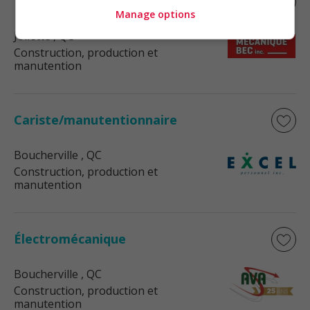
Électromécanicien
Manage options
Joliette
, QC
Construction, production et
manutention
Cariste/manutentionnaire
Boucherville
, QC
Construction, production et
manutention
Électromécanique
Boucherville
, QC
Construction, production et
manutention