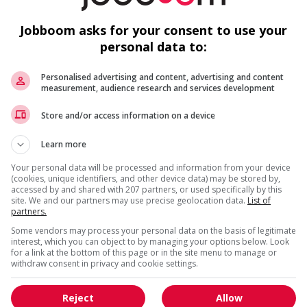
Construction, production
et manutention
Jobboom asks for your consent to use your
personal data to:
Préposé aux tests de qualité
Personalised advertising and content, advertising and content
Saint-Denis-sur-Richelieu
, QC
measurement, audience research and services development
(59 km)
Construction, production
Store and/or access information on a device
et manutention
Learn more
Technicien, préposé au contrôle
Your personal data will be processed and information from your device
qualité, temporaire de nuit
(cookies, unique identifiers, and other device data) may be stored by,
accessed by and shared with 207 partners, or used specifically by this
Saint-Denis-sur-Richelieu
, QC
site. We and our partners may use precise geolocation data.
List of
(59 km)
partners.
Génie,
Some vendors may process your personal data on the basis of legitimate
biopharmaceutique,
interest, which you can object to by managing your options below. Look
sciences et techniques
for a link at the bottom of this page or in the site menu to manage or
scientifiques
withdraw consent in privacy and cookie settings.
Reject
Allow
Mécanicien industriel de fin de