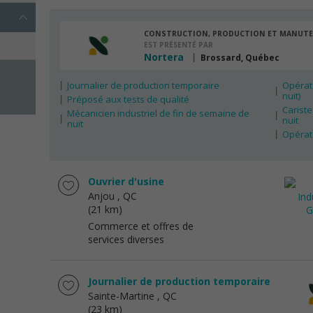
CONSTRUCTION, PRODUCTION ET MANUT
EST PRÉSENTÉ PAR
Nortera
Brossard, Québec
Journalier de production temporaire
Opérate
nuit)
Préposé aux tests de qualité
Cariste
Mécanicien industriel de fin de semaine de
nuit
nuit
Opérat
Ouvrier d'usine
Anjou
, QC
(21 km)
Commerce et offres de
services diverses
Journalier de production temporaire
Sainte-Martine
, QC
(23 km)