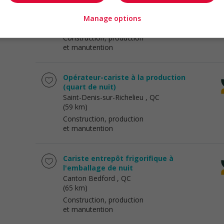
semaine de nuit
Saint-Denis-sur-Richelieu
, QC
Manage options
(59 km)
Construction, production
et manutention
Opérateur-cariste à la production
(quart de nuit)
Saint-Denis-sur-Richelieu
, QC
(59 km)
Construction, production
et manutention
Cariste entrepôt frigorifique à
l'emballage de nuit
Canton Bedford
, QC
(65 km)
Construction, production
et manutention