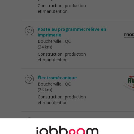
Construction, production
et manutention
Poste au programme: relève en
imprimerie
Boucherville
, QC
(24 km)
Construction, production
et manutention
Électromécanique
Boucherville
, QC
(24 km)
Construction, production
et manutention
Cariste/manutentionnaire
Boucherville
, QC
(26 km)