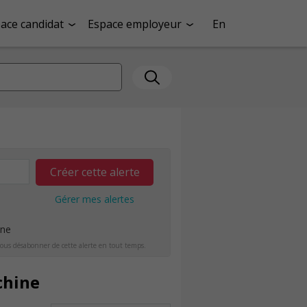
ace candidat
Espace employeur
En
Créer cette alerte
Gérer mes alertes
ine
ous désabonner de cette alerte en tout temps.
chine