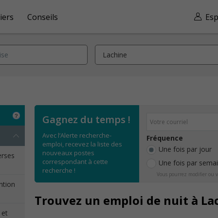
iers
Conseils
Esp
Gagnez du temps !
Avec l’Alerte recherche-
Fréquence
emploi, recevez la liste des
Une fois par jour
nouveaux postes
erses
correspondant à cette
Une fois par sema
recherche !
Vous pourrez modifier ou v
ention
Trouvez un emploi de nuit à La
 et