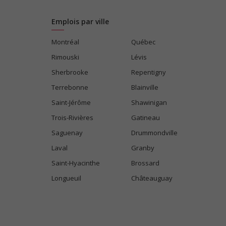
Emplois par ville
Montréal
Québec
Rimouski
Lévis
Sherbrooke
Repentigny
Terrebonne
Blainville
Saint-Jérôme
Shawinigan
Trois-Rivières
Gatineau
Saguenay
Drummondville
Laval
Granby
Saint-Hyacinthe
Brossard
Longueuil
Châteauguay