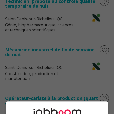
Technicien, préposé au contrôle qualité,
temporaire de nuit
Saint-Denis-sur-Richelieu
, QC
Génie, biopharmaceutique, sciences
et techniques scientifiques
Mécanicien industriel de fin de semaine
de nuit
Saint-Denis-sur-Richelieu
, QC
Construction, production et
manutention
Opérateur-cariste à la production (quart
de nuit)