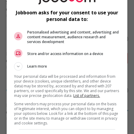
Saint-Denis-sur-Richelieu
, QC
Construction, production et
Jobboom asks for your consent to use your
manutention
personal data to:
Personalised advertising and content, advertising and
content measurement, audience research and
Mécanicien industriel
services development
Berthierville
, QC
Store and/or access information on a device
Construction, production et
manutention
Learn more
Your personal data will be processed and information from
your device (cookies, unique identifiers, and other device
data) may be stored by, accessed by and shared with 207
Cariste/manutentionnaire
partners, or used specifically by this site. We and our partners
may use precise geolocation data.
List of partners.
Some vendors may process your personal data on the basis
Boucherville
, QC
of legitimate interest, which you can object to by managing
Construction, production et
your options below. Look for a link at the bottom of this page
manutention
or in the site menu to manage or withdraw consent in privacy
and cookie settings.