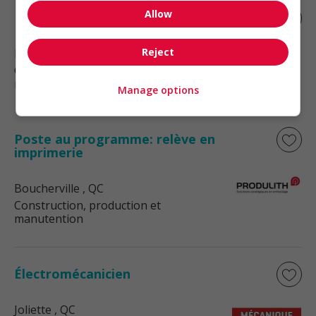
Allow
Électromécanique
Reject
Boucherville
, QC
Construction, production et
manutention
Manage options
Poste au programme: relève en
imprimerie
Boucherville
, QC
Construction, production et
manutention
Électromécanicien
Joliette
, QC