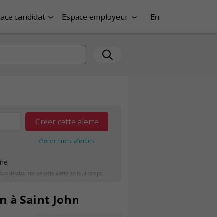
ace candidat
Espace employeur
En
Créer cette alerte
Gérer mes alertes
ine
ous désabonner de cette alerte en tout temps.
n à Saint John