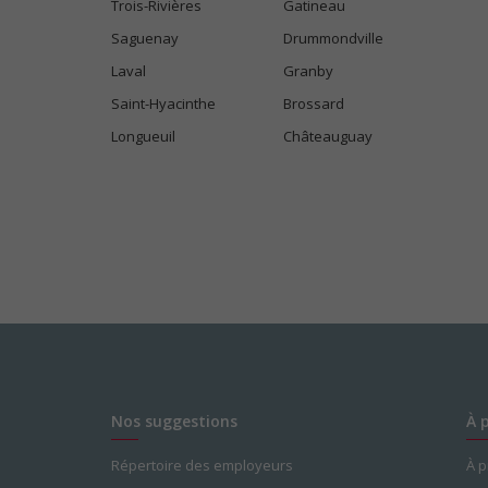
Trois-Rivières
Gatineau
Saguenay
Drummondville
Laval
Granby
Saint-Hyacinthe
Brossard
Longueuil
Châteauguay
Nos suggestions
À 
Répertoire des employeurs
À 