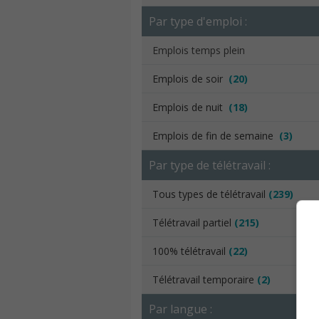
Par type d'emploi :
Emplois temps plein
Emplois de soir
(20)
Emplois de nuit
(18)
Emplois de fin de semaine
(3)
Par type de télétravail :
Tous types de télétravail
(239)
Télétravail partiel
(215)
100% télétravail
(22)
Télétravail temporaire
(2)
Par langue :