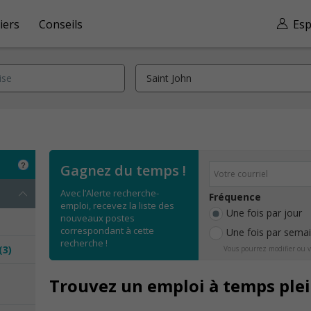
iers
Conseils
Esp
Gagnez du temps !
Avec l’Alerte recherche-
Fréquence
emploi, recevez la liste des
Une fois par jour
nouveaux postes
correspondant à cette
Une fois par sema
recherche !
(3)
Vous pourrez modifier ou v
e
Trouvez un emploi à temps plei