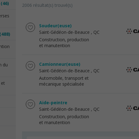
n
(46)
2006 résultat(s) trouvé(s)
erses
Soudeur(euse)
Saint-Gédéon-de-Beauce
, QC
(488)
Construction, production
et manutention
ention
Camionneur(euse)
on du
Saint-Gédéon-de-Beauce
, QC
Automobile, transport et
 et
mécanique spécialisée
Aide-peintre
Saint-Gédéon-de-Beauce
, QC
Construction, production
et manutention