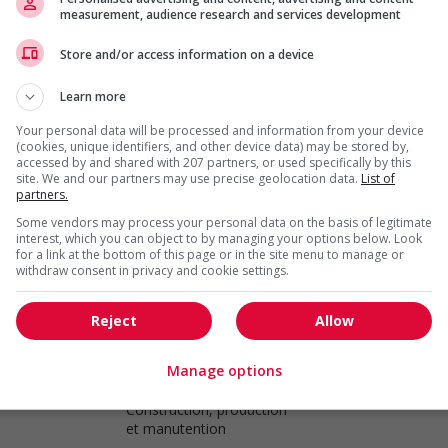
measurement, audience research and services development
et manutention
Store and/or access information on a device
Électricien(ne)
Learn more
Saint-Gédéon-de-Beauce
, QC
Construction, production
Your personal data will be processed and information from your device
et manutention
(cookies, unique identifiers, and other device data) may be stored by,
accessed by and shared with 207 partners, or used specifically by this
site. We and our partners may use precise geolocation data.
List of
partners.
Inspecteur(trice) en contrôle qualité
Some vendors may process your personal data on the basis of legitimate
Saint-Gédéon-de-Beauce
, QC
interest, which you can object to by managing your options below. Look
Génie,
for a link at the bottom of this page or in the site menu to manage or
biopharmaceutique,
withdraw consent in privacy and cookie settings.
sciences et techniques
scientifiques
Reject
Allow
Formateur(trice) de production
Manage options
Saint-Gédéon-de-Beauce
, QC
Construction, production
et manutention