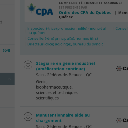
COMPTABILITÉ, FINANCE ET ASSURANCE
EST PRÉSENTÉ PAR
Ordre des CPA du Québec
Mont
Québec
et
Inspecteur(-trice) professionnel(le) - montréal
Conseill
ou québec
Conseiller(-ère) principal(e), normes (ifrs)
Directeur(-trice) adjoint(e), bureau du syndic
es
(64)
e
Stagiaire en génie industriel
(amélioration continue)
Saint-Gédéon-de-Beauce
, QC
Génie,
biopharmaceutique,
sciences et techniques
scientifiques
Manutentionnaire aide au
chargement
Saint-Gédéon-de-Beauce
, QC