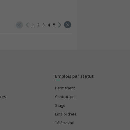
1
2
3
4
5
Emplois par statut
Permanent
ices
Contractuel
Stage
Emploi d'été
Télétravail