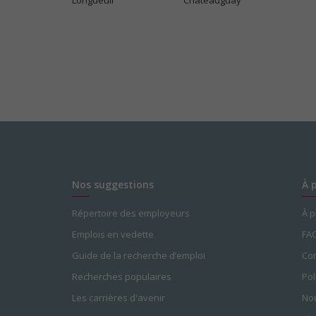
Longueuil
Châteauguay
Nos suggestions
À 
Répertoire des employeurs
À 
Emplois en vedette
FA
Guide de la recherche d’emploi
Con
Recherches populaires
Pol
Les carrières d'avenir
Nou