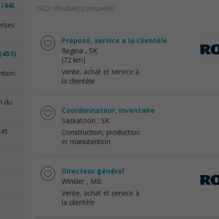
n
(44)
1922 résultat(s) trouvé(s)
erses
Préposé, service a la clientèle
Regina
, SK
(451)
(72 km)
Vente, achat et service à
ention
la clientèle
on du
Coordonnateur, inventaire
Saskatoon
, SK
 et
Construction, production
et manutention
Directeur général
Winkler
, MB
Vente, achat et service à
la clientèle