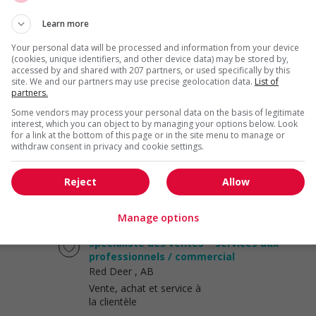
Vente, achat et service à
Learn more
la clientèle
Your personal data will be processed and information from your device
(cookies, unique identifiers, and other device data) may be stored by,
Associe marchandisage magasin
accessed by and shared with 207 partners, or used specifically by this
site. We and our partners may use precise geolocation data.
List of
Rocky View County
, AB
partners.
Vente, achat et service à
Some vendors may process your personal data on the basis of legitimate
la clientèle
interest, which you can object to by managing your options below. Look
for a link at the bottom of this page or in the site menu to manage or
withdraw consent in privacy and cookie settings.
Gerant de departement
Rocky View County
, AB
Reject
Allow
Vente, achat et service à
la clientèle
Manage options
Spécialiste des ventes – services aux
professionnels / commercial
Red Deer
, AB
Vente, achat et service à
la clientèle