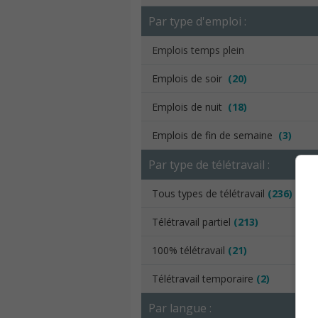
Par type d'emploi :
Emplois temps plein
Emplois de soir
(20)
Emplois de nuit
(18)
Emplois de fin de semaine
(3)
Par type de télétravail :
Tous types de télétravail
(236)
Télétravail partiel
(213)
100% télétravail
(21)
Télétravail temporaire
(2)
Par langue :