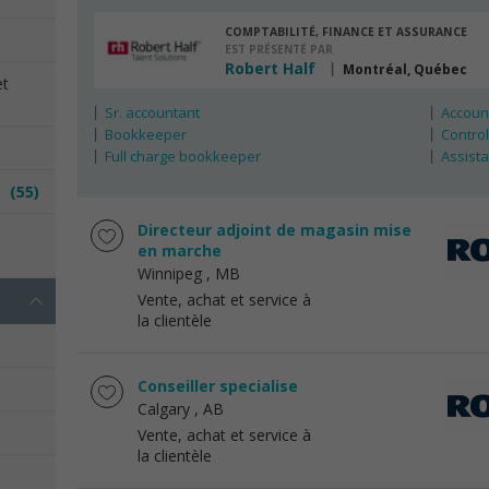
COMPTABILITÉ, FINANCE ET ASSURANCE
EST PRÉSENTÉ PAR
Robert Half
Montréal, Québec
et
Sr. accountant
Account
Bookkeeper
Control
Full charge bookkeeper
Assista
es
(55)
Directeur adjoint de magasin mise
e
en marche
Winnipeg
, MB
Vente, achat et service à
la clientèle
Conseiller specialise
Calgary
, AB
Vente, achat et service à
la clientèle