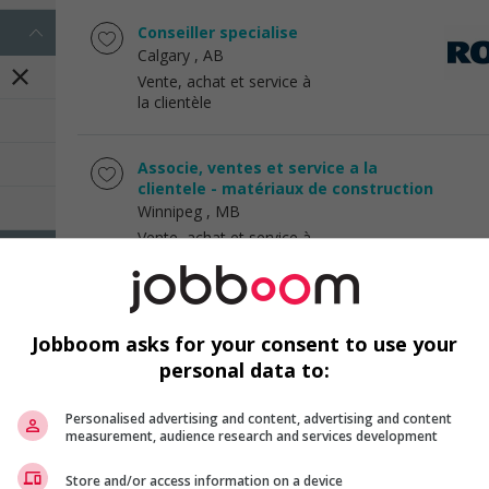
Conseiller specialise
Calgary
, AB
Vente, achat et service à
la clientèle
Associe, ventes et service a la
clientele - matériaux de construction
Winnipeg
, MB
Vente, achat et service à
la clientèle
Expert en merchandising de détail
Jobboom asks for your consent to use your
Calgary
, AB
personal data to:
Vente, achat et service à
la clientèle
Personalised advertising and content, advertising and content
measurement, audience research and services development
Ventes et professionnels
Store and/or access information on a device
Rocky View County
, AB