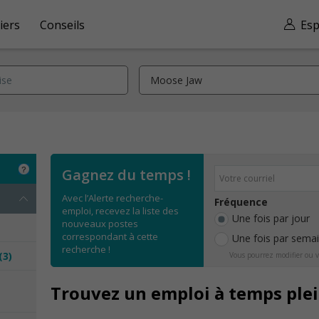
iers
Conseils
Esp
Gagnez du temps !
Avec l’Alerte recherche-
Fréquence
emploi, recevez la liste des
Une fois par jour
nouveaux postes
correspondant à cette
Une fois par sema
recherche !
(3)
Vous pourrez modifier ou v
e
Trouvez un emploi à temps ple