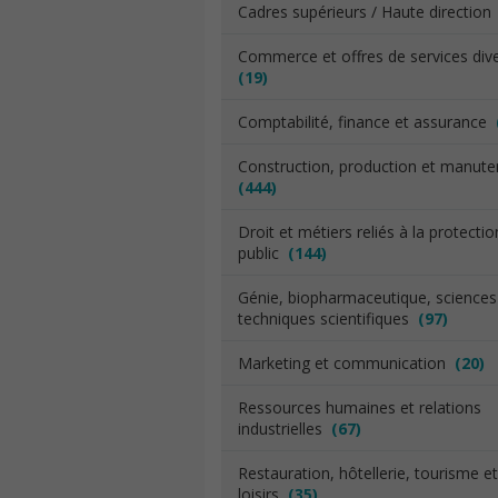
Cadres supérieurs / Haute directio
Commerce et offres de services div
(19)
Comptabilité, finance et assurance
Construction, production et manut
(444)
Droit et métiers reliés à la protecti
public
(144)
Génie, biopharmaceutique, sciences
techniques scientifiques
(97)
Marketing et communication
(20)
Ressources humaines et relations
industrielles
(67)
Restauration, hôtellerie, tourisme et
loisirs
(35)