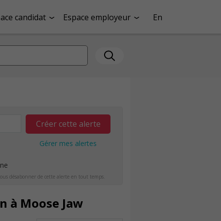
ace candidat
Espace employeur
En
Créer cette alerte
Gérer mes alertes
ine
ous désabonner de cette alerte en tout temps.
in à Moose Jaw