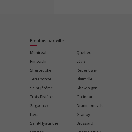
Emplois par ville
Montréal
Québec
Rimouski
Lévis
Sherbrooke
Repentigny
Terrebonne
Blainville
Saint-Jérôme
Shawinigan
Trois-Rivières
Gatineau
Saguenay
Drummondville
Laval
Granby
Saint-Hyacinthe
Brossard