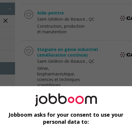
Aide-peintre
Saint-Gédéon-de-Beauce
, QC
Construction, production
et manutention
Stagiaire en génie industriel
(amélioration continue)
Saint-Gédéon-de-Beauce
, QC
Génie,
biopharmaceutique,
sciences et techniques
scientifiques
Manutentionnaire aide au
chargement
Jobboom asks for your consent to use your
Saint-Gédéon-de-Beauce
, QC
personal data to:
Construction, production
et manutention