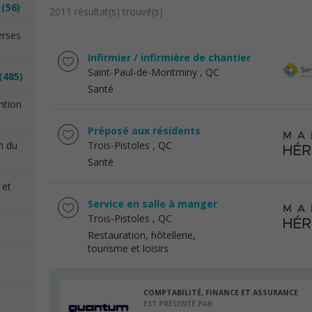
n
(56)
2011 résultat(s) trouvé(s)
erses
Infirmier / infirmière de chantier
Saint-Paul-de-Montminy
, QC
(485)
Santé
ention
Préposé aux résidents
on du
Trois-Pistoles
, QC
Santé
 et
Service en salle à manger
Trois-Pistoles
, QC
Restauration, hôtellerie,
tourisme et loisirs
COMPTABILITÉ, FINANCE ET ASSURANCE
EST PRÉSENTÉ PAR