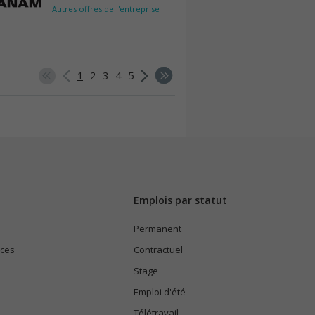
Autres offres de l'entreprise
1
2
3
4
5
Emplois par statut
Permanent
ices
Contractuel
Stage
Emploi d'été
Télétravail