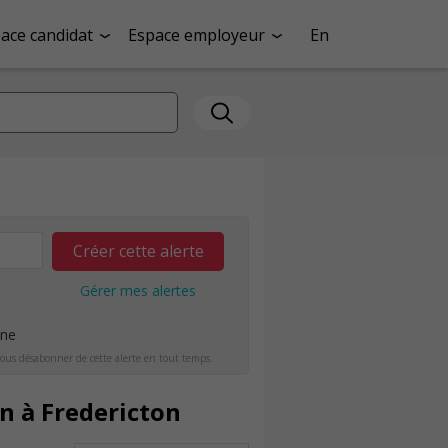
ace candidat
Espace employeur
En
Créer cette alerte
Gérer mes alertes
ine
ous désabonner de cette alerte en tout temps.
n à Fredericton