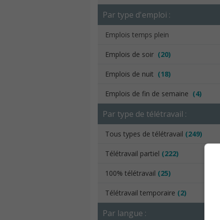
Par type d'emploi :
Emplois temps plein
Emplois de soir
(20)
Emplois de nuit
(18)
Emplois de fin de semaine
(4)
Par type de télétravail :
Tous types de télétravail
(249)
Télétravail partiel
(222)
100% télétravail
(25)
Télétravail temporaire
(2)
Par langue :