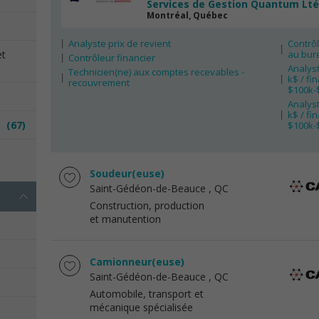
Services de Gestion Quantum Lt
Montréal, Québec
Analyste prix de revient
Contrôl
et
au bur
Contrôleur financier
Analyst
Technicien(ne) aux comptes recevables -
k$ / fi
recouvrement
$100k-
Analyst
k$ / fi
es
(67)
$100k-
e
Soudeur(euse)
Saint-Gédéon-de-Beauce
, QC
Construction, production
et manutention
Camionneur(euse)
Saint-Gédéon-de-Beauce
, QC
Automobile, transport et
mécanique spécialisée