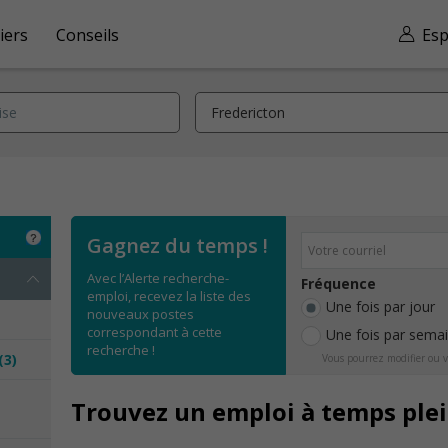
iers
Conseils
Esp
Gagnez du temps !
Avec l’Alerte recherche-
Fréquence
emploi, recevez la liste des
Une fois par jour
nouveaux postes
correspondant à cette
Une fois par sema
recherche !
(3)
Vous pourrez modifier ou v
e
Trouvez un emploi à temps plei