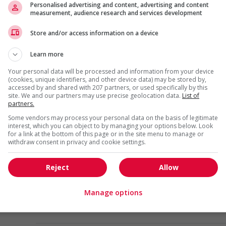
Personalised advertising and content, advertising and content
measurement, audience research and services development
Opérateur(trice) de machines
industrielles
Store and/or access information on a device
Saint-Gédéon-de-Beauce
, QC
Construction, production
Learn more
et manutention
Your personal data will be processed and information from your device
(cookies, unique identifiers, and other device data) may be stored by,
accessed by and shared with 207 partners, or used specifically by this
Préposé(e) à la production de murs
site. We and our partners may use precise geolocation data.
List of
préfabriqués murox
partners.
Saint-Gédéon-de-Beauce
, QC
Some vendors may process your personal data on the basis of legitimate
interest, which you can object to by managing your options below. Look
Construction, production
for a link at the bottom of this page or in the site menu to manage or
et manutention
withdraw consent in privacy and cookie settings.
Assembleur(euse) de structures
Reject
Allow
d’acier
Saint-Gédéon-de-Beauce
, QC
Manage options
Construction, production
et manutention