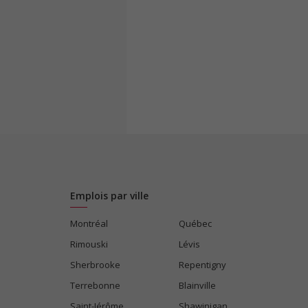
Emplois par ville
Montréal
Québec
Rimouski
Lévis
Sherbrooke
Repentigny
Terrebonne
Blainville
Saint-Jérôme
Shawinigan