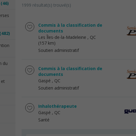
n
(46)
1999 résultat(s) trouvé(s)
erses
Commis à la classification de
documents
(482)
Les Îles-de-la-Madeleine
, QC
(157 km)
ention
Soutien administratif
on du
Commis à la classification de
documents
Gaspé
, QC
 et
Soutien administratif
Inhalothérapeute
Gaspé
, QC
Santé