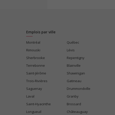
Emplois par ville
Montréal
Québec
Rimouski
Lévis
Sherbrooke
Repentigny
Terrebonne
Blainville
Saint-Jérôme
Shawinigan
Trois-Rivières
Gatineau
Saguenay
Drummondville
Laval
Granby
Saint-Hyacinthe
Brossard
Longueuil
Châteauguay