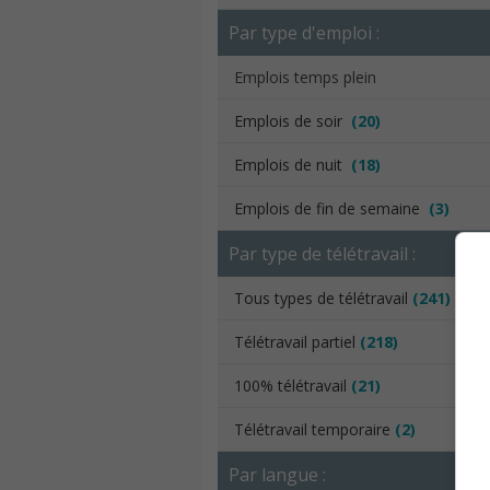
Par type d'emploi :
Emplois temps plein
Emplois de soir
(20)
Emplois de nuit
(18)
Emplois de fin de semaine
(3)
Par type de télétravail :
Tous types de télétravail
(241)
Télétravail partiel
(218)
100% télétravail
(21)
Télétravail temporaire
(2)
Par langue :