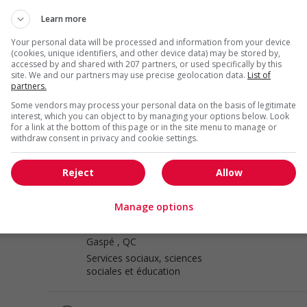
Technicien(ne) en éducation
Learn more
spécialisée
Your personal data will be processed and information from your device
Gaspé
, QC
(cookies, unique identifiers, and other device data) may be stored by,
Services sociaux, sciences
accessed by and shared with 207 partners, or used specifically by this
sociales et éducation
site. We and our partners may use precise geolocation data.
List of
partners.
Some vendors may process your personal data on the basis of legitimate
Éducateur(trice) spécialisé(e) –
interest, which you can object to by managing your options below. Look
for a link at the bottom of this page or in the site menu to manage or
assignations en gaspésie
withdraw consent in privacy and cookie settings.
Gaspé
, QC
Services sociaux, sciences
Reject
Allow
sociales et éducation
Manage options
Technicien(ne) en éducation
spécialisée
Gaspé
, QC
Services sociaux, sciences
sociales et éducation