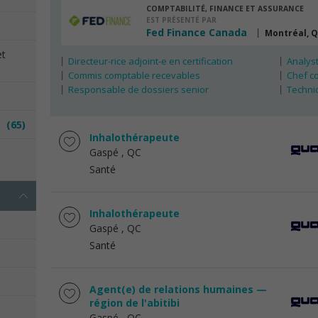
COMPTABILITÉ, FINANCE ET ASSURANCE
EST PRÉSENTÉ PAR
Fed Finance Canada
Montréal, 
et
Directeur-rice adjoint-e en certification
Analyst
Commis comptable recevables
Chef c
Responsable de dossiers senior
Techni
es
(65)
Inhalothérapeute
Gaspé
, QC
e
Santé
Inhalothérapeute
Gaspé
, QC
Santé
Agent(e) de relations humaines —
région de l'abitibi
Gaspé
, QC