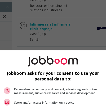
Ressources humaines et
relations industrielles
Infirmières et infirmiers
clinicien(ne)s
Gaspé
, QC
Santé
Infirmières et infirmiers
clinicien(ne)s
Gaspé
, QC
Santé
Jobboom asks for your consent to use your
personal data to:
Infirmières et infirmiers
clinicien(ne)s
Personalised advertising and content, advertising and content
Gaspé
, QC
measurement, audience research and services development
Santé
Store and/or access information on a device