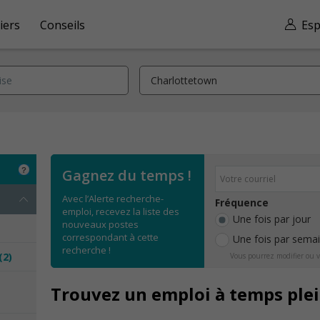
iers
Conseils
Esp
Gagnez du temps !
Avec l’Alerte recherche-
Fréquence
emploi, recevez la liste des
Une fois par jour
nouveaux postes
correspondant à cette
Une fois par sema
recherche !
(2)
Vous pourrez modifier ou v
e
Trouvez un emploi à temps ple