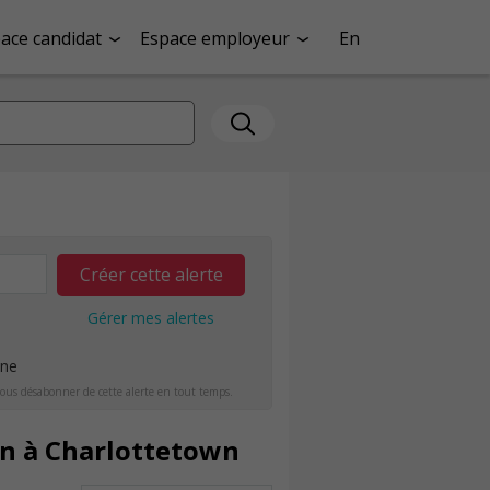
ace candidat
Espace employeur
En
Créer cette alerte
Gérer mes alertes
ine
ous désabonner de cette alerte en tout temps.
in à Charlottetown