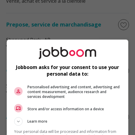
Vente, achat et service à la clientèle
Prepose, service de marchandisage
Sherwood Park
, AB
Vente, achat et service à la clientèle
Jobboom asks for your consent to use your
Conseiller vendeur
personal data to:
Sherwood Park
, AB
Personalised advertising and content, advertising and
content measurement, audience research and
Vente, achat et service à la clientèle
services development
Store and/or access information on a device
Associe, cour à bois
Learn more
Edmonton
, AB
Your personal data will be processed and information from