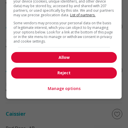
your device (cookies, unique identifiers, and other device
Vente, achat et service à la clientèle
data) may be stored by, accessed by and shared with 207
partners, or used specifically by this site. We and our partners
may use precise geolocation data.
List of partners.
Some vendors may process your personal data on the basis
Associe, service a la clientele
of legitimate interest, which you can object to by managing
your options below. Look for a link at the bottom of this page
or in the site menu to manage or withdraw consent in privacy
Edmonton
, AB
and cookie settings.
Vente, achat et service à la clientèle
Allow
Associe, service a la clientele
Reject
Edmonton
, AB
Manage options
Vente, achat et service à la clientèle
Caissier