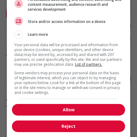
content measurement, audience research and
services development
En vedette
Store and/or access information on a device
Grillardin
Learn more
Lévis
, QC
Your personal data will be processed and information from
Restauration, hôtellerie, tourisme
your device (cookies, unique identifiers, and other device
et loisirs
data) may be stored by, accessed by and shared with 207
partners, or used specifically by this site. We and our partners
may use precise geolocation data.
List of partners.
Some vendors may process your personal data on the basis
Démonstrateur(trice) de produits en
of legitimate interest, which you can object to by managing
your options below. Look for a link at the bottom of this page
épicerie
or in the site menu to manage or withdraw consent in privacy
and cookie settings.
Québec
, QC
Vente, achat et service à la clientèle
Allow
Reject
1 - 5 de 5 résultats