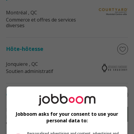
Montréal
, QC
Commerce et offres de services
diverses
Hôte-hôtesse
Jonquiere
, QC
Soutien administratif
Cuisinier
La Baie
, QC
Jobboom asks for your consent to use your
Restauration, hôtellerie, tourisme
personal data to:
et loisirs
Personalised advertising and content, advertising and