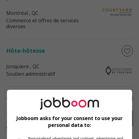
Montréal
, QC
Commerce et offres de services
diverses
Hôte-hôtesse
Jonquiere
, QC
Soutien administratif
Cuisinier
La Baie
, QC
Jobboom asks for your consent to use your
Restauration, hôtellerie, tourisme
personal data to:
et loisirs
Personalised advertising and content, advertising and