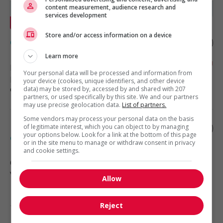
content measurement, audience research and
services development
En vedette
Store and/or access information on a device
Grillardin
Learn more
Lévis
, QC
Your personal data will be processed and information from
Restauration, hôtellerie, tourisme
your device (cookies, unique identifiers, and other device
et loisirs
data) may be stored by, accessed by and shared with 207
partners, or used specifically by this site. We and our partners
may use precise geolocation data.
List of partners.
Some vendors may process your personal data on the basis
Démonstrateur(trice) de produits en
of legitimate interest, which you can object to by managing
your options below. Look for a link at the bottom of this page
épicerie
or in the site menu to manage or withdraw consent in privacy
and cookie settings.
Québec
, QC
Vente, achat et service à la clientèle
Allow
Reject
1 - 5 de 5 résultats