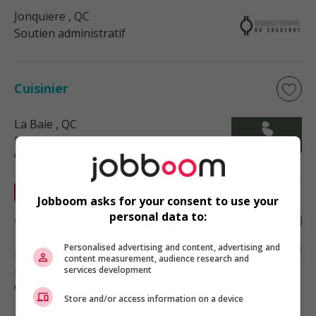
Jonquiere
, QC
Soutien administratif
Cuisinier
La Baie
, QC
Restauration, hôtellerie, tourisme
et loisirs
En vedette
Jobboom asks for your consent to use your
personal data to:
Grillardin
Personalised advertising and content, advertising and
Lévis
, QC
content measurement, audience research and
services development
Restauration, hôtellerie, tourisme
et loisirs
Store and/or access information on a device