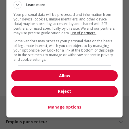
Learn more
Your personal data will be processed and information from
Démonstrateur(trice) de produits en
your device (cookies, unique identifiers, and other device
épicerie
data) may be stored by, accessed by and shared with 207
partners, or used specifically by this site. We and our partners
may use precise geolocation data.
List of partners.
Québec
, QC
Some vendors may process your personal data on the basis
Vente, achat et service à la clientèle
of legitimate interest, which you can object to by managing
your options below. Look for a link at the bottom of this page
or in the site menu to manage or withdraw consent in privacy
and cookie settings.
1 - 4 de 4 résultats
Allow
1
Reject
Emplois par ville
Manage options
Emplois par secteur