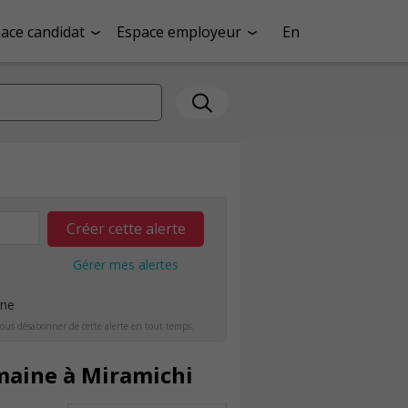
ace candidat
Espace employeur
En
Créer cette alerte
Gérer mes alertes
ine
ous désabonner de cette alerte en tout temps.
maine à Miramichi