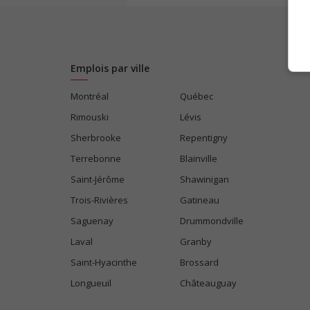
Emplois par ville
Montréal
Québec
Rimouski
Lévis
Sherbrooke
Repentigny
Terrebonne
Blainville
Saint-Jérôme
Shawinigan
Trois-Rivières
Gatineau
Saguenay
Drummondville
Laval
Granby
Saint-Hyacinthe
Brossard
Longueuil
Châteauguay