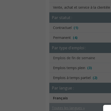
Vente, achat et service à la clientèl
Par statut :
Contractuel
(1)
Permanent
(4)
Par type d'emploi :
Emplois de fin de semaine
Emplois temps plein
(3)
Emplois à temps partiel
(2)
Par langue :
Français
Toutes les langues »