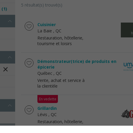
5 résultat(s) trouvé(s)
e
(1)
Cuisinier
La Baie
, QC
Restauration, hôtellerie,
tourisme et loisirs
Démonstrateur(trice) de produits en
épicerie
Québec
, QC
Vente, achat et service à
la clientèle
En vedette
Grillardin
Lévis
, QC
Restauration, hôtellerie,
tourisme et loisirs