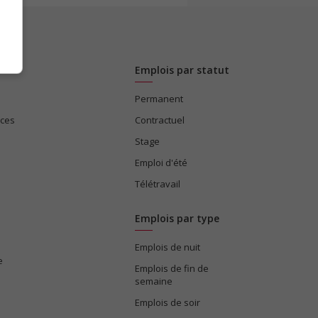
Emplois par statut
Permanent
ices
Contractuel
Stage
Emploi d'été
Télétravail
Emplois par type
Emplois de nuit
e
Emplois de fin de
semaine
Emplois de soir