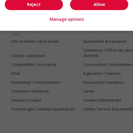
Reject
Allow
Manage options
Emplois par secteur
Arts et métiers de la mode
Automobile et transport
Commerce / Offres de serv
Cadres supérieurs
diverses
Comptabilité / Assurance
Construction / Manutention
Droit
Ingénierie / Sciences
Marketing / Communication
Ressources humaines
Tourisme / Hôtellerie
Santé
Services sociaux
Soutien administratif
Technologies / médias numériques
Vente / Service à la clientèl