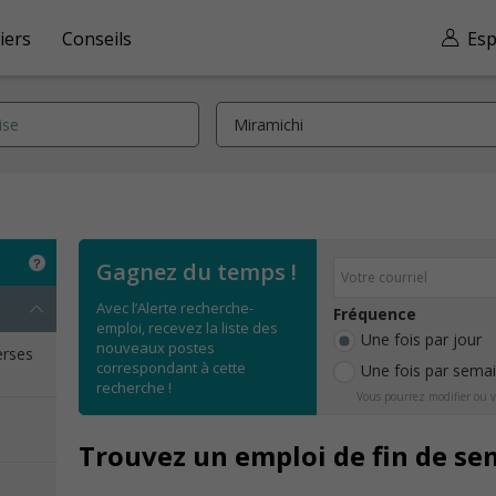
iers
Conseils
Esp
Gagnez du temps !
Avec l’Alerte recherche-
Fréquence
emploi, recevez la liste des
Une fois par jour
nouveaux postes
erses
correspondant à cette
Une fois par sema
recherche !
Vous pourrez modifier ou v
Trouvez un emploi de fin de se