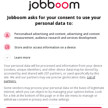
Jobboom asks for your consent to use your
Hôte-hôtesse
Jonquiere
, QC
personal data to:
Soutien administratif
Personalised advertising and content, advertising and content
measurement, audience research and services development
Préposée à l'entretien ménager-
temps plein19.40$/h
Store and/or access information on a device
Montréal
, QC
Learn more
Commerce et offres de
services diverses
Your personal data will be processed and information from your device
(cookies, unique identifiers, and other device data) may be stored by,
accessed by and shared with 207 partners, or used specifically by this
1 - 5 de 5 résultats
site. We and our partners may use precise geolocation data.
List of
partners.
Some vendors may process your personal data on the basis of legitimate
interest, which you can object to by managing your options below. Look
for a link at the bottom of this page or in the site menu to manage or
withdraw consent in privacy and cookie settings.