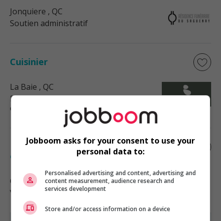
Jonquiere
, QC
Soutien administratif
Cuisinier
La Baie
, QC
Restauration, hôtellerie, tourisme
et loisirs
Jobboom asks for your consent to use your
Démonstrateur(trice) de produits en
personal data to:
épicerie
Personalised advertising and content, advertising and
Québec
, QC
content measurement, audience research and
services development
Vente, achat et service à la clientèle
Store and/or access information on a device