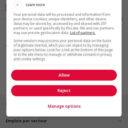
Learn more
En vedette
Your personal data will be processed and information from
Grillardin
your device (cookies, unique identifiers, and other device
data) may be stored by, accessed by and shared with 207
partners, or used specifically by this site. We and our partners
Lévis
may use precise geolocation data.
, QC
List of partners.
Restauration, hôtellerie, tourisme
Some vendors may process your personal data on the basis
et loisirs
of legitimate interest, which you can object to by managing
your options below. Look for a link at the bottom of this page
or in the site menu to manage or withdraw consent in privacy
and cookie settings.
1 - 4 de 4 résultats
Allow
1
Reject
Emplois par ville
Manage options
Emplois par secteur