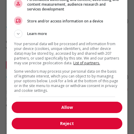
content measurement, audience research and
services development
Démonstrateur(trice) de produits en
Store and/or access information on a device
épicerie
Learn more
Québec
, QC
Your personal data will be processed and information from
Vente, achat et service à la clientèle
your device (cookies, unique identifiers, and other device
data) may be stored by, accessed by and shared with 207
partners, or used specifically by this site. We and our partners
may use precise geolocation data.
List of partners.
En vedette
Some vendors may process your personal data on the basis
Grillardin
of legitimate interest, which you can object to by managing
your options below. Look for a link at the bottom of this page
or in the site menu to manage or withdraw consent in privacy
and cookie settings.
Lévis
, QC
Restauration, hôtellerie, tourisme
et loisirs
Allow
Reject
1 - 5 de 5 résultats