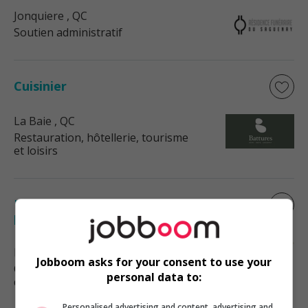
Jonquiere
, QC
Soutien administratif
Cuisinier
La Baie
, QC
Restauration, hôtellerie, tourisme
et loisirs
Préposée à l'entretien ménager-temps
plein19.40$/h
Montréal
, QC
Jobboom asks for your consent to use your
Commerce et offres de services
personal data to:
diverses
Personalised advertising and content, advertising and