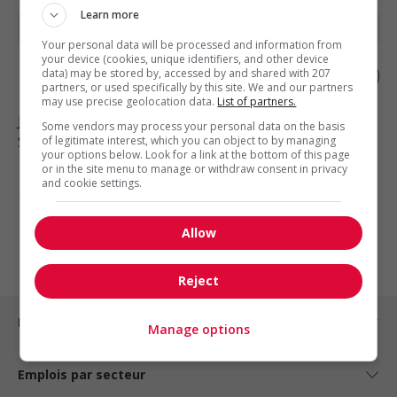
Learn more
Your personal data will be processed and information from
your device (cookies, unique identifiers, and other device
Hôte-hôtesse
data) may be stored by, accessed by and shared with 207
partners, or used specifically by this site. We and our partners
may use precise geolocation data.
List of partners.
Jonquiere
, QC
Some vendors may process your personal data on the basis
Soutien administratif
of legitimate interest, which you can object to by managing
your options below. Look for a link at the bottom of this page
or in the site menu to manage or withdraw consent in privacy
and cookie settings.
1 - 4 de 4 résultats
Allow
1
Reject
Emplois par ville
Manage options
Emplois par secteur