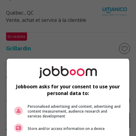
Québec
, QC
Vente, achat et service à la clientèle
En vedette
Grillardin
Lévis
, QC
Restauration, hôtellerie, tourisme
et loisirs
Jobboom asks for your consent to use your
personal data to:
Cuisinier
Personalised advertising and content, advertising and
content measurement, audience research and
La Baie
, QC
services development
Restauration, hôtellerie, tourisme
et loisirs
Store and/or access information on a device