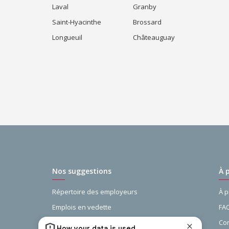
Laval
Granby
Saint-Hyacinthe
Brossard
Longueuil
Châteauguay
Nos suggestions
À 
Répertoire des employeurs
À 
Emplois en vedette
FA
Guide de la recherche d’emploi
Con