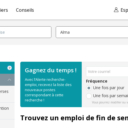
iers
Conseils
Esp
Gagnez du temps !
Avec l’Alerte recherche-
Fréquence
emploi, recevez la liste des
Une fois par jour
nouveaux postes
erses
correspondant à cette
Une fois par sema
recherche !
Vous pourrez modifier ou v
ention
Trouvez un emploi de fin de s