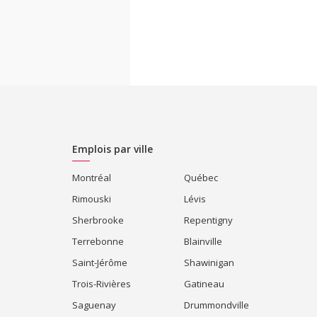
Emplois par ville
Montréal
Québec
Rimouski
Lévis
Sherbrooke
Repentigny
Terrebonne
Blainville
Saint-Jérôme
Shawinigan
Trois-Rivières
Gatineau
Saguenay
Drummondville