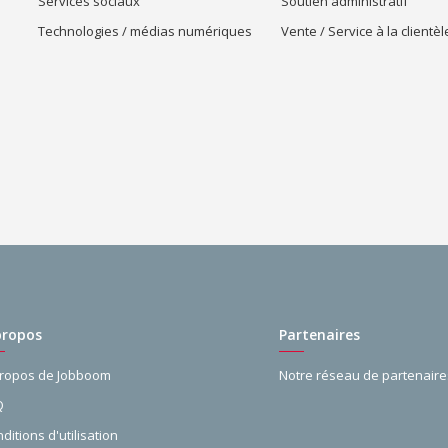
Services sociaux
Soutien administratif
Technologies / médias numériques
Vente / Service à la clientèl
propos
Partenaires
propos de Jobboom
Notre réseau de partenaire
Q
ditions d'utilisation