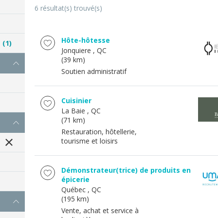
6 résultat(s) trouvé(s)
Hôte-hôtesse
e
(1)
Jonquiere
, QC
(39 km)
Soutien administratif
Cuisinier
La Baie
, QC
(71 km)
Restauration, hôtellerie,
tourisme et loisirs
Démonstrateur(trice) de produits en
épicerie
Québec
, QC
(195 km)
Vente, achat et service à