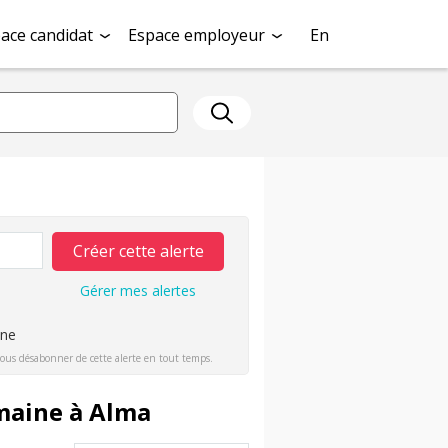
ace candidat
Espace employeur
En
Créer cette alerte
Gérer mes alertes
ine
ous désabonner de cette alerte en tout temps.
emaine à Alma