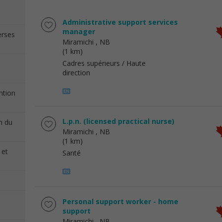
Administrative support services
manager
erses
Miramichi
, NB
(1 km)
Cadres supérieurs / Haute
direction
ention
L.p.n. (licensed practical nurse)
on du
Miramichi
, NB
(1 km)
 et
Santé
Personal support worker - home
support
Miramichi
, NB