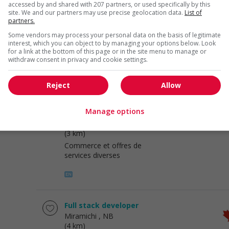
accessed by and shared with 207 partners, or used specifically by this
site. We and our partners may use precise geolocation data.
List of
Restaurant manager
partners.
Miramichi
, NB
Some vendors may process your personal data on the basis of legitimate
(3 km)
interest, which you can object to by managing your options below. Look
for a link at the bottom of this page or in the site menu to manage or
Restauration, hôtellerie,
withdraw consent in privacy and cookie settings.
tourisme et loisirs
Reject
Allow
Manage options
Nail care technician
Miramichi
, NB
(3 km)
Commerce et offres de
services diverses
Full stack developer
Miramichi
, NB
(4 km)