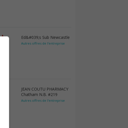
Ed&#039;s Sub Newcastle
Autres offres de l'entreprise
JEAN COUTU PHARMACY
Chatham N.B. #219
Autres offres de l'entreprise