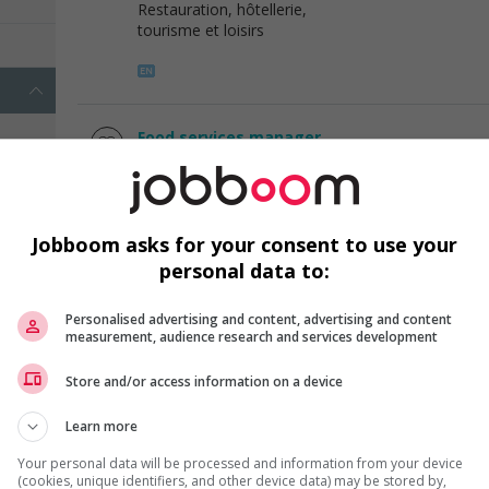
Restauration, hôtellerie,
tourisme et loisirs
Food services manager
Miramichi
, NB
(2 km)
Restauration, hôtellerie,
tourisme et loisirs
Jobboom asks for your consent to use your
personal data to:
Personalised advertising and content, advertising and content
Cashier
measurement, audience research and services development
Miramichi
, NB
(3 km)
Store and/or access information on a device
Vente, achat et service à
la clientèle
Learn more
Your personal data will be processed and information from your device
(cookies, unique identifiers, and other device data) may be stored by,