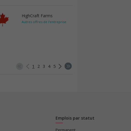
HighCraft Farms
Autres offres de l'entreprise
1
2
3
4
5
Emplois par statut
Permanent