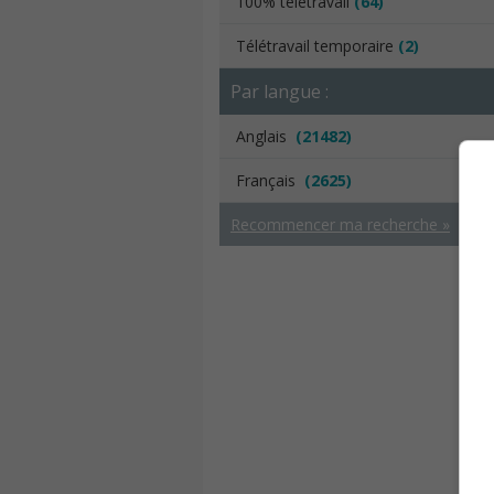
100% télétravail
(64)
Télétravail temporaire
(2)
Par langue :
Anglais
(21482)
Français
(2625)
Recommencer ma recherche »