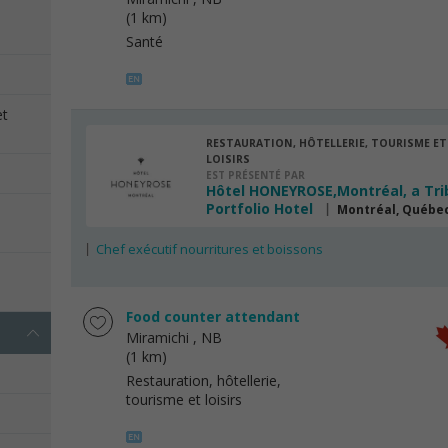
(1 km)
Santé
et
RESTAURATION, HÔTELLERIE, TOURISME ET
LOISIRS
EST PRÉSENTÉ PAR
Hôtel HONEYROSE,Montréal, a Tri
Portfolio Hotel
Montréal, Québe
s
Chef exécutif nourritures et boissons
e
Food counter attendant
Miramichi
, NB
(1 km)
Restauration, hôtellerie,
tourisme et loisirs